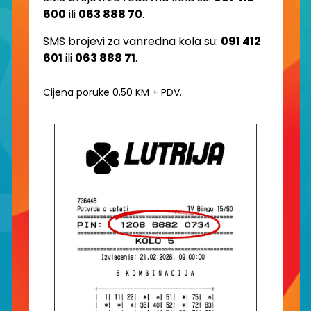
600
ili
063 888 70
.
SMS brojevi za vanredna kola su:
091 412
601
ili
063 888 71
.
Cijena poruke 0,50 KM + PDV.