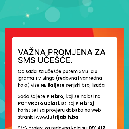
VAŽNA PROMJENA ZA
SMS UČEŠĆE.
Od sada, za učešće putem SMS-a u
igrama TV Bingo (redovna i vanredna
kola) više
NE šaljete
serijski broj listića.
Sada šaljete
PIN broj
koji se nalazi na
POTVRDI o uplati
. Isti taj
PIN broj
koristite i za provjeru dobitka na web
stranici www.
lutrijabih.ba
.
SMS brojevi za redovna kola su:
091 412