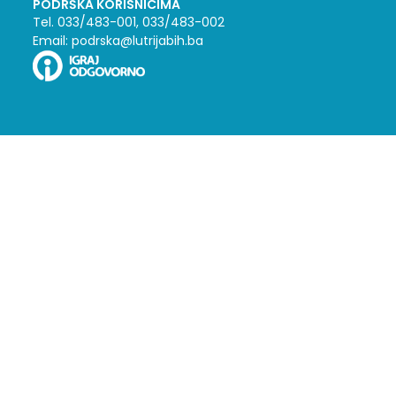
PODRŠKA KORISNICIMA
Tel. 033/483-001, 033/483-002
Email: podrska@lutrijabih.ba