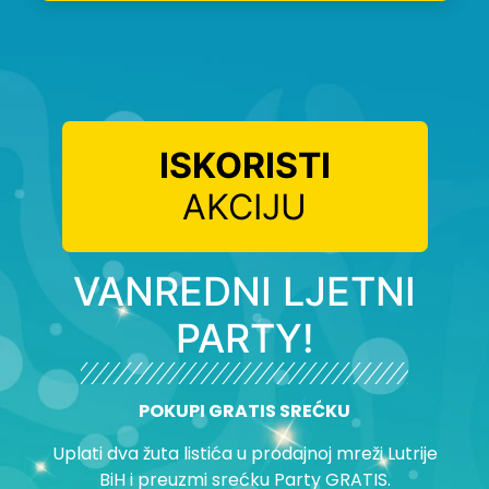
ISKORISTI
AKCIJU
VANREDNI LJETNI
PARTY!
POKUPI GRATIS SREĆKU
Uplati dva žuta listića u prodajnoj mreži Lutrije
BiH i preuzmi srećku Party GRATIS.