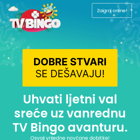
Zaigraj online!
DOBRE STVARI
SE DEŠAVAJU!
Uhvati ljetni val
sreće uz vanrednu
TV Bingo avanturu.
Osvoji vrijedne novčane dobitke!