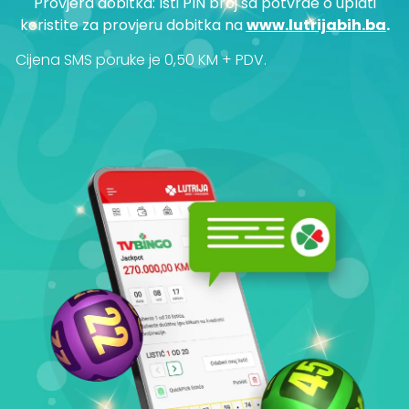
Provjera dobitka: Isti PIN broj sa potvrde o uplati
koristite za provjeru dobitka na
www.lutrijabih.ba
.
Cijena SMS poruke je 0,50 KM + PDV.