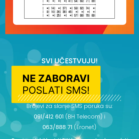
SVI UČESTVUJU!
NE ZABORAVI
POSLATI SMS!
Brojevi za slanje SMS poruka su:
091/412 601
(BH Telecom) i
063/888 71
(Eronet)