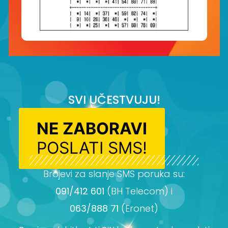
SVI UČESTVUJU!
NE ZABORAVI
POSLATI SMS!
Brojevi za slanje SMS poruka su:
091/412 601
(BH Telecom) i
063/888 71
(Eronet)