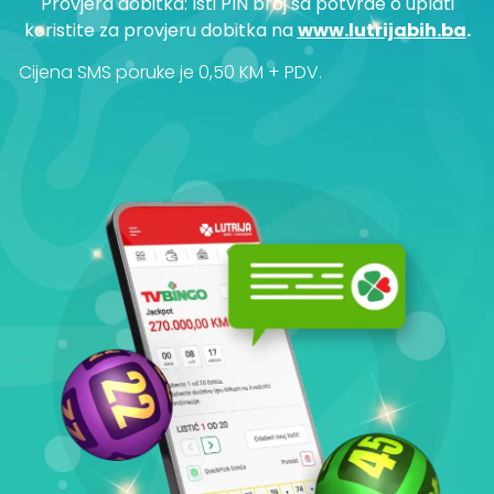
Provjera dobitka: Isti PIN broj sa potvrde o uplati
koristite za provjeru dobitka na
www.lutrijabih.ba
.
Cijena SMS poruke je 0,50 KM + PDV.