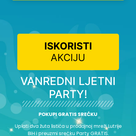
ISKORISTI
AKCIJU
VANREDNI LJETNI
PARTY!
POKUPI GRATIS SREĆKU
Uplati dva žuta listića u prodajnoj mreži Lutrije
BiH i preuzmi srećku Party GRATIS.