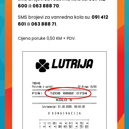
600
ili
063 888 70
.
SMS brojevi za vanredna kola su:
091 412
601
ili
063 888 71
.
Cijena poruke 0,50 KM + PDV.