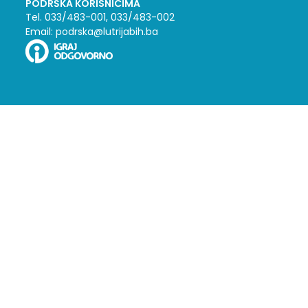
PODRŠKA KORISNICIMA
Tel. 033/483-001, 033/483-002
Email: podrska@lutrijabih.ba