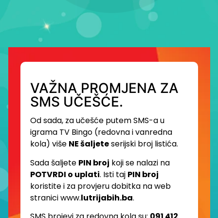
VAŽNA PROMJENA ZA
SMS UČEŠĆE.
Od sada, za učešće putem SMS-a u
igrama TV Bingo (redovna i vanredna
kola) više
NE šaljete
serijski broj listića.
Sada šaljete
PIN broj
koji se nalazi na
POTVRDI o uplati
. Isti taj
PIN broj
koristite i za provjeru dobitka na web
stranici www.
lutrijabih.ba
.
SMS brojevi za redovna kola su:
091 412