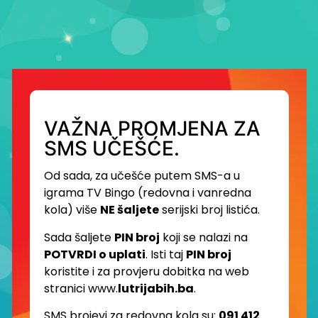
VAŽNA PROMJENA ZA
SMS UČEŠĆE.
Od sada, za učešće putem SMS-a u
igrama TV Bingo (redovna i vanredna
kola) više
NE šaljete
serijski broj listića.
Sada šaljete
PIN broj
koji se nalazi na
POTVRDI o uplati
. Isti taj
PIN broj
koristite i za provjeru dobitka na web
stranici www.
lutrijabih.ba
.
SMS brojevi za redovna kola su:
091 412