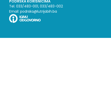
PODRŠKA KORISNICIMA
Tel. 033/483-001, 033/483-002
Email: podrska@lutrijabih.ba