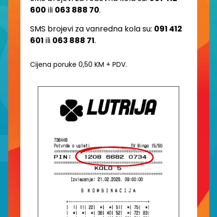
600
ili
063 888 70
.
SMS brojevi za vanredna kola su:
091 412
601
ili
063 888 71
.
Cijena poruke 0,50 KM + PDV.