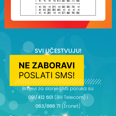
SVI UČESTVUJU!
NE ZABORAVI
POSLATI SMS!
Brojevi za slanje SMS poruka su:
091/412 601
(BH Telecom) i
063/888 71
(Eronet)