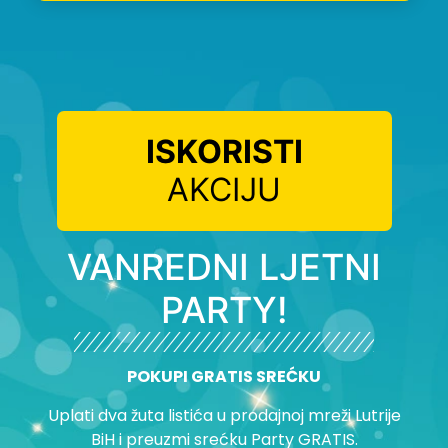
ISKORISTI
AKCIJU
VANREDNI LJETNI
PARTY!
POKUPI GRATIS SREĆKU
Uplati dva žuta listića u prodajnoj mreži Lutrije
BiH i preuzmi srećku Party GRATIS.