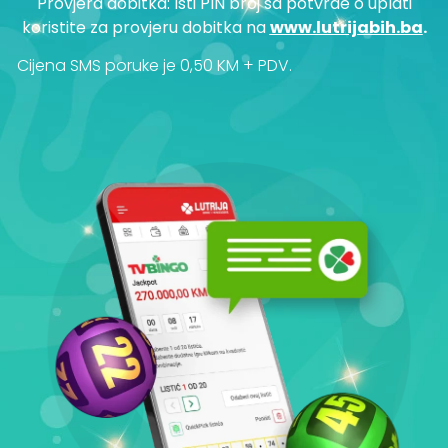
Provjera dobitka: Isti PIN broj sa potvrde o uplati
koristite za provjeru dobitka na
www.lutrijabih.ba
.
Cijena SMS poruke je 0,50 KM + PDV.