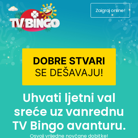
Zaigraj online!
DOBRE STVARI
SE DEŠAVAJU!
Uhvati ljetni val
sreće uz vanrednu
TV Bingo avanturu.
Osvoji vrijedne novčane dobitke!