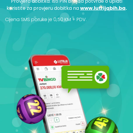
Provjera dobitka: Isti PIN broj sa potvrde o uplati
koristite za provjeru dobitka na
www.lutrijabih.ba
.
Cijena SMS poruke je 0,50 KM + PDV.