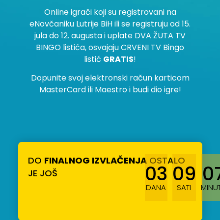
Online igrači koji su registrovani na
eNovčaniku Lutrije BiH ili se registruju od 15.
jula do 12. augusta i uplate DVA ŽUTA TV
BINGO listića, osvajaju CRVENI TV Bingo
listić
GRATIS
!
Dopunite svoj elektronski račun karticom
MasterCard ili Maestro i budi dio igre!
DO
FINALNOG IZVLAČENJA
OSTALO
03
09
0
JE JOŠ
DANA
SATI
MINU