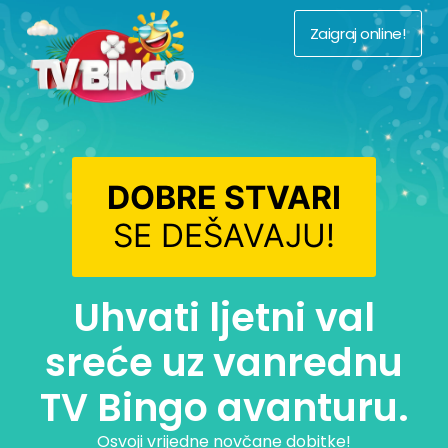
Zaigraj online!
DOBRE STVARI
SE DEŠAVAJU!
Uhvati ljetni val
sreće uz vanrednu
TV Bingo avanturu.
Osvoji vrijedne novčane dobitke!