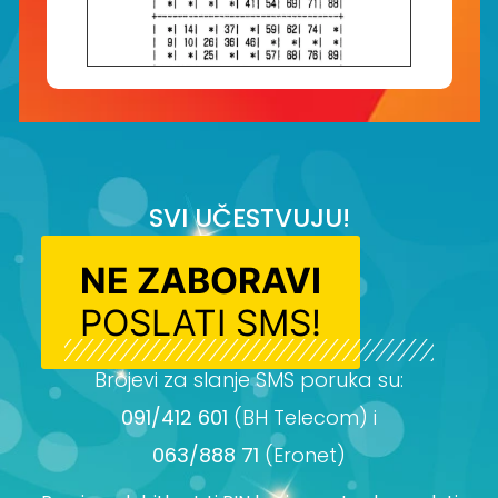
SVI UČESTVUJU!
NE ZABORAVI
POSLATI SMS!
Brojevi za slanje SMS poruka su:
091/412 601
(BH Telecom) i
063/888 71
(Eronet)