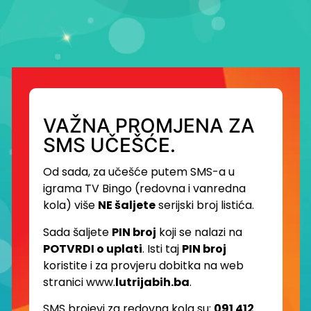
VAŽNA PROMJENA ZA
SMS UČEŠĆE.
Od sada, za učešće putem SMS-a u
igrama TV Bingo (redovna i vanredna
kola) više
NE šaljete
serijski broj listića.
Sada šaljete
PIN broj
koji se nalazi na
POTVRDI o uplati
. Isti taj
PIN broj
koristite i za provjeru dobitka na web
stranici www.
lutrijabih.ba
.
SMS brojevi za redovna kola su:
091 412