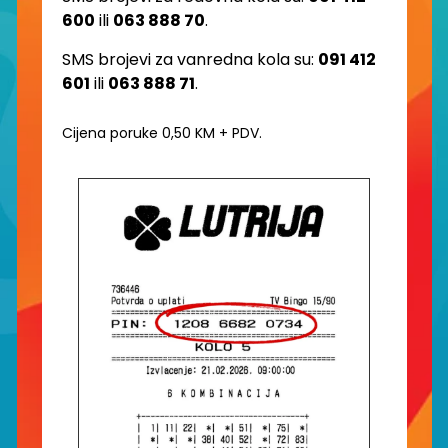
600
ili
063 888 70
.
SMS brojevi za vanredna kola su:
091 412
601
ili
063 888 71
.
Cijena poruke 0,50 KM + PDV.