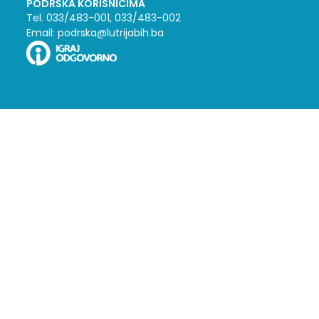
PODRŠKA KORISNICIMA
Tel. 033/483-001, 033/483-002
Email: podrska@lutrijabih.ba