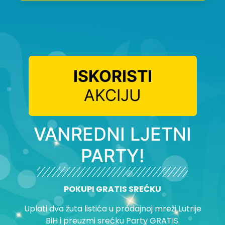
ISKORISTI
AKCIJU
VANREDNI LJETNI
PARTY!
POKUPI GRATIS SREĆKU
Uplati dva žuta listića u prodajnoj mreži Lutrije
BiH i preuzmi srećku Party GRATIS.