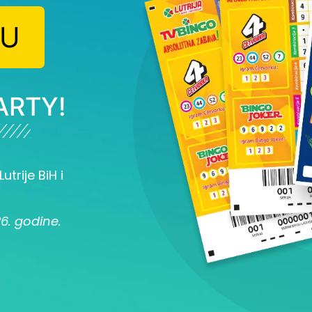
JU
ARTY!
utrije BiH i
26. godine.