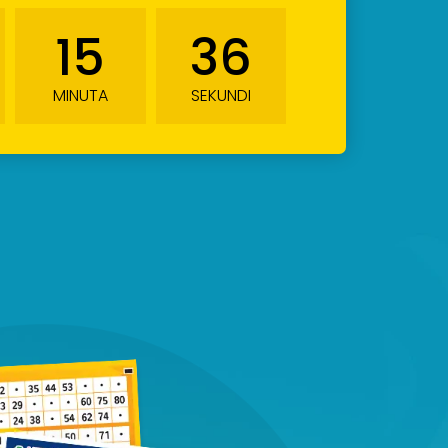
15
34
MINUTA
SEKUNDI