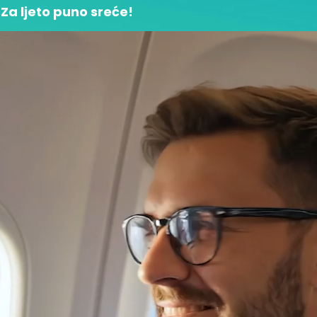
Za ljeto puno sreće!