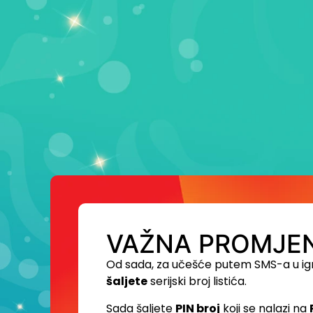
VAŽNA PROMJEN
Od sada, za učešće putem SMS-a u ig
šaljete
serijski broj listića.
Sada šaljete
PIN broj
koji se nalazi na