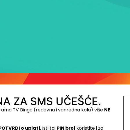
A ZA SMS UČEŠĆE.
rama TV Bingo (redovna i vanredna kola) više
NE
POTVRDI o uplati
. Isti taj
PIN broj
koristite i za