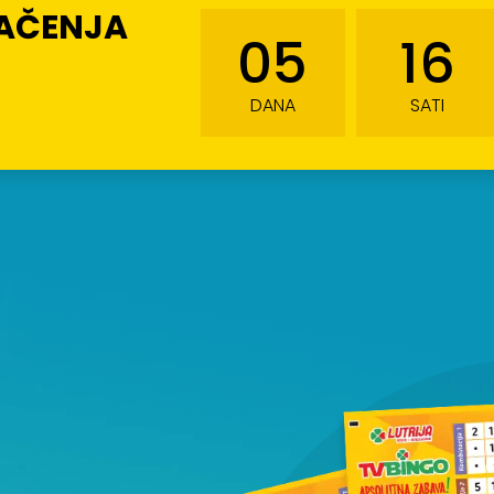
LAČENJA
05
16
DANA
SATI