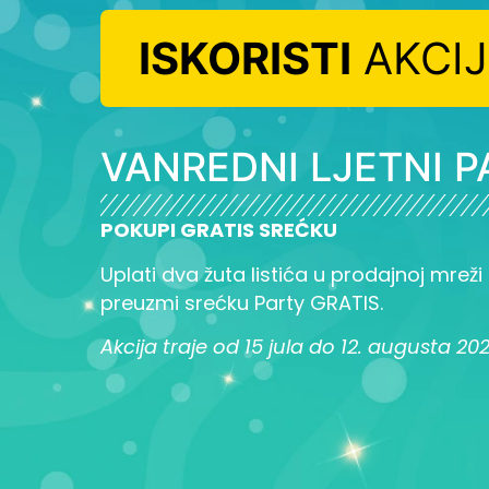
ISKORISTI
AKCI
VANREDNI LJETNI P
POKUPI GRATIS SREĆKU
Uplati dva žuta listića u prodajnoj mreži L
preuzmi srećku Party GRATIS.
Akcija traje od 15 jula do 12. augusta 20