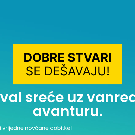
DOBRE STVARI
SE DEŠAVAJU!
i val sreće uz vanr
avanturu.
i vrijedne novčane dobitke!