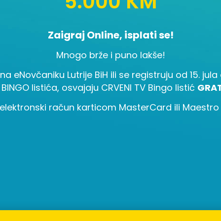
5.000 KM
Zaigraj Online, isplati se!
Mnogo brže i puno lakše!
 na eNovčaniku Lutrije BiH ili se registruju od 15. ju
 BINGO listića, osvajaju CRVENI TV Bingo listić
GRAT
elektronski račun karticom MasterCard ili Maestro i