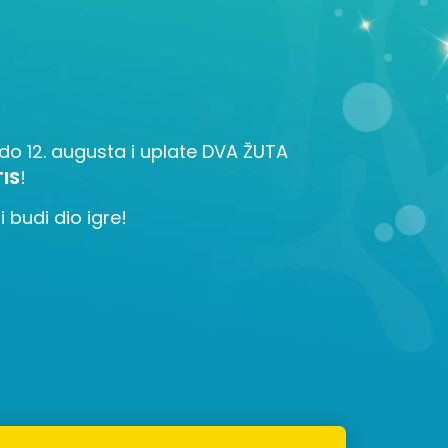
la do 12. augusta i uplate DVA ŽUTA
IS
!
 budi dio igre!