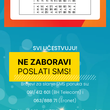
SVI UČESTVUJU!
NE ZABORAVI
POSLATI SMS!
Brojevi za slanje SMS poruka su:
091/412 601
(BH Telecom) i
063/888 71
(Eronet)