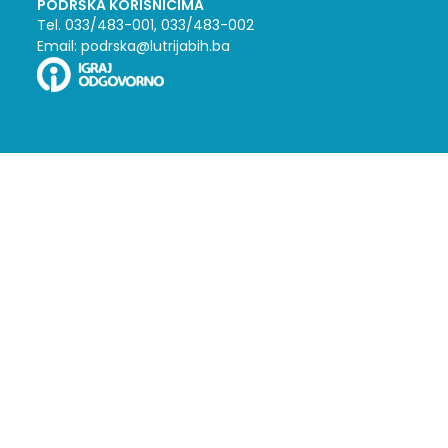
PODRŠKA KORISNICIMA
Tel. 033/483-001, 033/483-002
Email: podrska@lutrijabih.ba