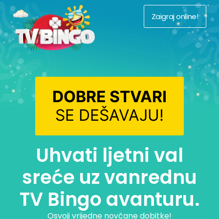
Zaigraj online!
DOBRE STVARI
SE DEŠAVAJU!
Uhvati ljetni val
sreće uz vanrednu
TV Bingo avanturu.
Osvoji vrijedne novčane dobitke!