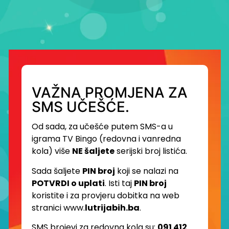
VAŽNA PROMJENA ZA
SMS UČEŠĆE.
Od sada, za učešće putem SMS-a u
igrama TV Bingo (redovna i vanredna
kola) više
NE šaljete
serijski broj listića.
Sada šaljete
PIN broj
koji se nalazi na
POTVRDI o uplati
. Isti taj
PIN broj
koristite i za provjeru dobitka na web
stranici www.
lutrijabih.ba
.
SMS brojevi za redovna kola su:
091 412