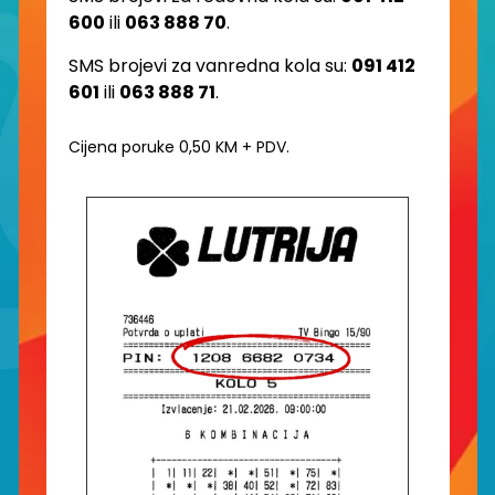
600
ili
063 888 70
.
SMS brojevi za vanredna kola su:
091 412
601
ili
063 888 71
.
Cijena poruke 0,50 KM + PDV.