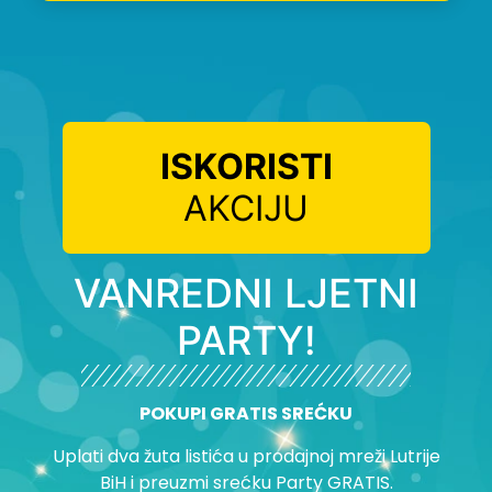
ISKORISTI
AKCIJU
VANREDNI LJETNI
PARTY!
POKUPI GRATIS SREĆKU
Uplati dva žuta listića u prodajnoj mreži Lutrije
BiH i preuzmi srećku Party GRATIS.