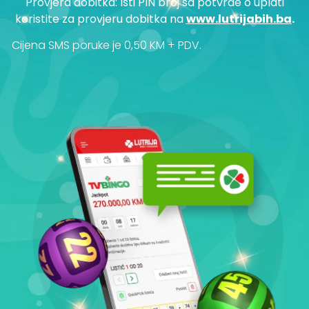
Provjera dobitka: Isti PIN broj sa potvrde o uplati
koristite za provjeru dobitka na
www.lutrijabih.ba
.
Cijena SMS poruke je 0,50 KM + PDV.