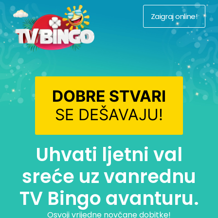
Zaigraj online!
DOBRE STVARI
SE DEŠAVAJU!
Uhvati ljetni val
sreće uz vanrednu
TV Bingo avanturu.
Osvoji vrijedne novčane dobitke!