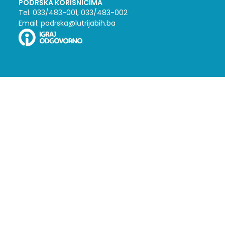
PODRŠKA KORISNICIMA
Tel. 033/483-001, 033/483-002
Email: podrska@lutrijabih.ba