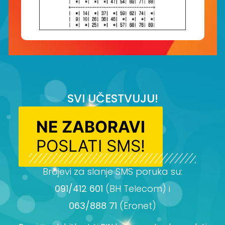
SVI UČESTVUJU!
NE ZABORAVI
POSLATI SMS!
Brojevi za slanje SMS poruka su:
091/412 601
(BH Telecom) i
063/888 71
(Eronet)