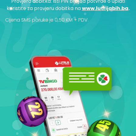
Provjera dobitka: Isti PIN broj sa potvrde o uplati
koristite za provjeru dobitka na
www.lutrijabih.ba
.
Cijena SMS poruke je 0,50 KM + PDV.