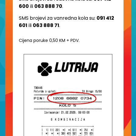
600
ili
063 888 70
.
SMS brojevi za vanredna kola su:
091 412
601
ili
063 888 71
.
Cijena poruke 0,50 KM + PDV.