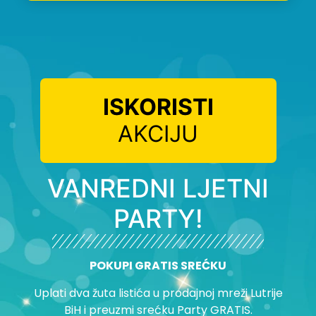
ISKORISTI
AKCIJU
VANREDNI LJETNI
PARTY!
POKUPI GRATIS SREĆKU
Uplati dva žuta listića u prodajnoj mreži Lutrije
BiH i preuzmi srećku Party GRATIS.