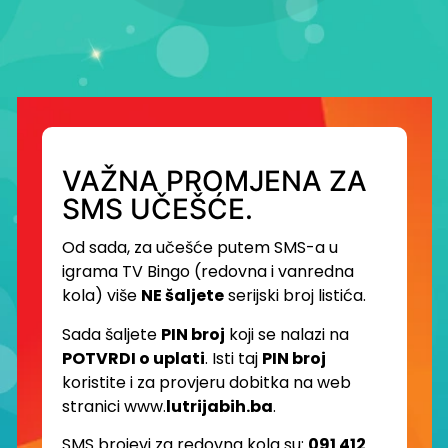
VAŽNA PROMJENA ZA
SMS UČEŠĆE.
Od sada, za učešće putem SMS-a u
igrama TV Bingo (redovna i vanredna
kola) više
NE šaljete
serijski broj listića.
Sada šaljete
PIN broj
koji se nalazi na
POTVRDI o uplati
. Isti taj
PIN broj
koristite i za provjeru dobitka na web
stranici www.
lutrijabih.ba
.
SMS brojevi za redovna kola su:
091 412