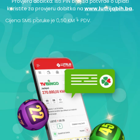
Provjera dobitka: Isti PIN broj sa potvrde o uplati
koristite za provjeru dobitka na
www.lutrijabih.ba
.
Cijena SMS poruke je 0,50 KM + PDV.