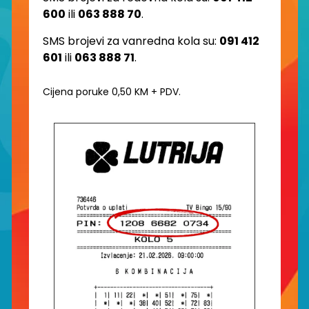
600
ili
063 888 70
.
SMS brojevi za vanredna kola su:
091 412
601
ili
063 888 71
.
Cijena poruke 0,50 KM + PDV.