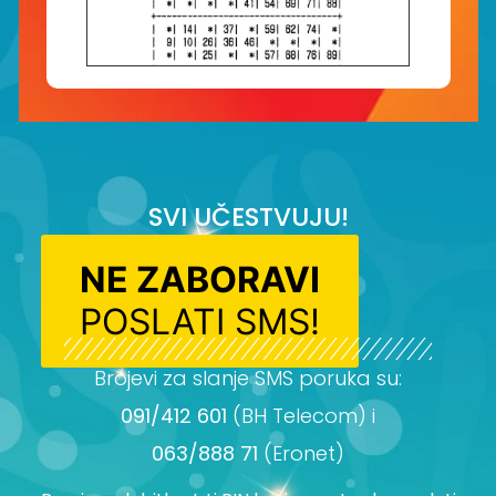
SVI UČESTVUJU!
NE ZABORAVI
POSLATI SMS!
Brojevi za slanje SMS poruka su:
091/412 601
(BH Telecom) i
063/888 71
(Eronet)