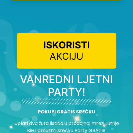
ISKORISTI
AKCIJU
VANREDNI LJETNI
PARTY!
POKUPI GRATIS SREĆKU
Uplati dva žuta listića u prodajnoj mreži Lutrije
BiH i preuzmi srećku Party GRATIS.