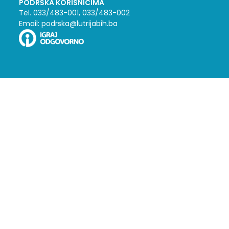
PODRŠKA KORISNICIMA
Tel. 033/483-001, 033/483-002
Email: podrska@lutrijabih.ba