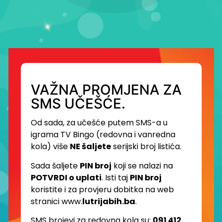
VAŽNA PROMJENA ZA
SMS UČEŠĆE.
Od sada, za učešće putem SMS-a u
igrama TV Bingo (redovna i vanredna
kola) više
NE šaljete
serijski broj listića.
Sada šaljete
PIN broj
koji se nalazi na
POTVRDI o uplati
. Isti taj
PIN broj
koristite i za provjeru dobitka na web
stranici www.
lutrijabih.ba
.
SMS brojevi za redovna kola su:
091 412