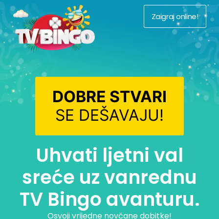
Zaigraj online!
DOBRE STVARI
SE DEŠAVAJU!
Uhvati ljetni val
sreće uz vanrednu
TV Bingo avanturu.
Osvoji vrijedne novčane dobitke!