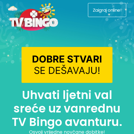
Zaigraj online!
DOBRE STVARI
SE DEŠAVAJU!
Uhvati ljetni val
sreće uz vanrednu
TV Bingo avanturu.
Osvoji vrijedne novčane dobitke!