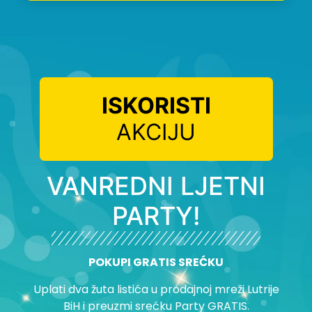
ISKORISTI
AKCIJU
VANREDNI LJETNI
PARTY!
POKUPI GRATIS SREĆKU
Uplati dva žuta listića u prodajnoj mreži Lutrije
BiH i preuzmi srećku Party GRATIS.