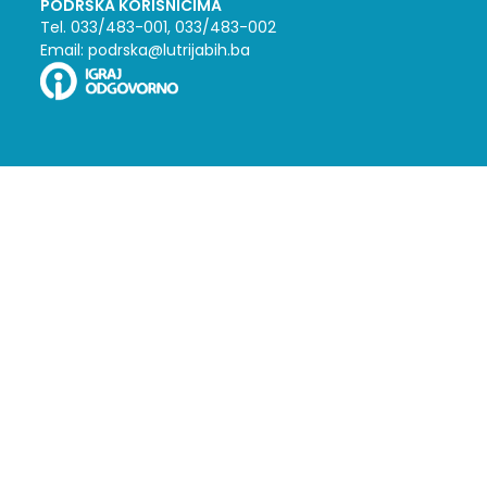
PODRŠKA KORISNICIMA
Tel. 033/483-001, 033/483-002
Email: podrska@lutrijabih.ba