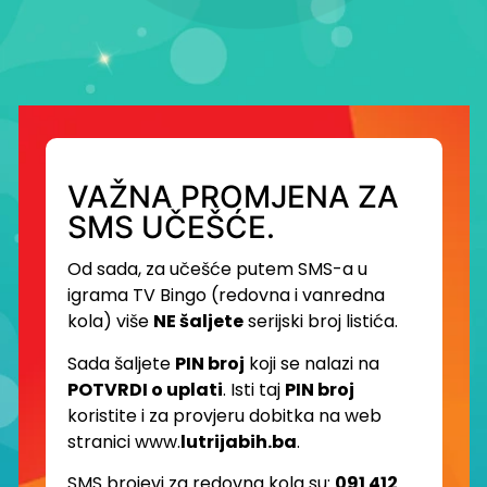
VAŽNA PROMJENA ZA
SMS UČEŠĆE.
Od sada, za učešće putem SMS-a u
igrama TV Bingo (redovna i vanredna
kola) više
NE šaljete
serijski broj listića.
Sada šaljete
PIN broj
koji se nalazi na
POTVRDI o uplati
. Isti taj
PIN broj
koristite i za provjeru dobitka na web
stranici www.
lutrijabih.ba
.
SMS brojevi za redovna kola su:
091 412