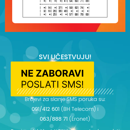
SVI UČESTVUJU!
NE ZABORAVI
POSLATI SMS!
Brojevi za slanje SMS poruka su:
091/412 601
(BH Telecom) i
063/888 71
(Eronet)