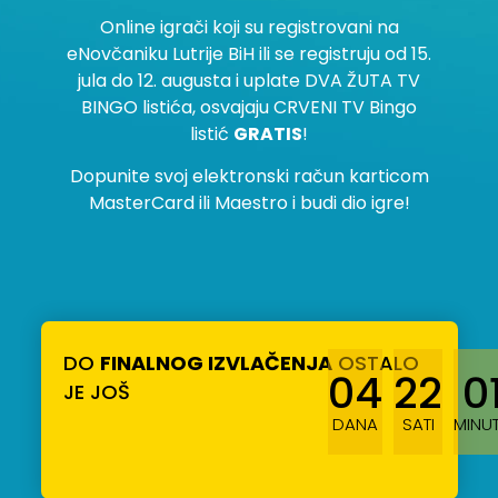
Online igrači koji su registrovani na
eNovčaniku Lutrije BiH ili se registruju od 15.
jula do 12. augusta i uplate DVA ŽUTA TV
BINGO listića, osvajaju CRVENI TV Bingo
listić
GRATIS
!
Dopunite svoj elektronski račun karticom
MasterCard ili Maestro i budi dio igre!
DO
FINALNOG IZVLAČENJA
OSTALO
04
22
0
JE JOŠ
DANA
SATI
MINU