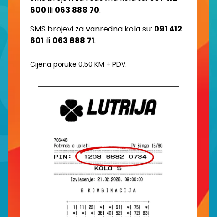
600
ili
063 888 70
.
SMS brojevi za vanredna kola su:
091 412
601
ili
063 888 71
.
Cijena poruke 0,50 KM + PDV.