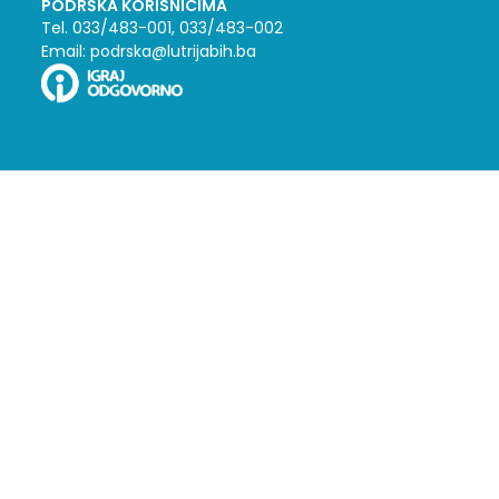
PODRŠKA KORISNICIMA
Tel. 033/483-001, 033/483-002
Email: podrska@lutrijabih.ba