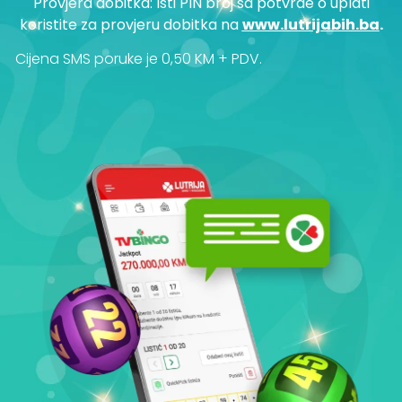
Provjera dobitka: Isti PIN broj sa potvrde o uplati
koristite za provjeru dobitka na
www.lutrijabih.ba
.
Cijena SMS poruke je 0,50 KM + PDV.