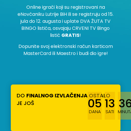
Online igrači koji su registrovani na
eNovčaniku Lutrije BiH ili se registruju od 15.
jula do 12. augusta i uplate DVA ŽUTA TV
BINGO listića, osvajaju CRVENI TV Bingo
listić
GRATIS
!
Dopunite svoj elektronski račun karticom
MasterCard ili Maestro i budi dio igre!
DO
FINALNOG IZVLAČENJA
OSTALO
05
13
3
JE JOŠ
DANA
SATI
MINUT