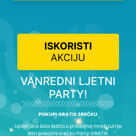
ISKORISTI
AKCIJU
VANREDNI LJETNI
PARTY!
POKUPI GRATIS SREĆKU
Uplati dva žuta listića u prodajnoj mreži Lutrije
BiH i preuzmi srećku Party GRATIS.