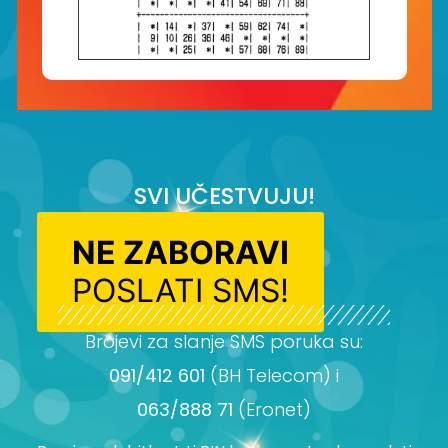
SVI UČESTVUJU!
NE ZABORAVI
POSLATI SMS!
Brojevi za slanje SMS poruka su:
091/412 601
(BH Telecom) i
063/888 71
(Eronet)