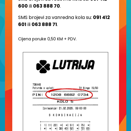
600
ili
063 888 70
.
SMS brojevi za vanredna kola su:
091 412
601
ili
063 888 71
.
Cijena poruke 0,50 KM + PDV.