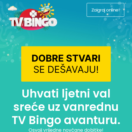
Zaigraj online!
DOBRE STVARI
SE DEŠAVAJU!
Uhvati ljetni val
sreće uz vanrednu
TV Bingo avanturu.
Osvoji vrijedne novčane dobitke!