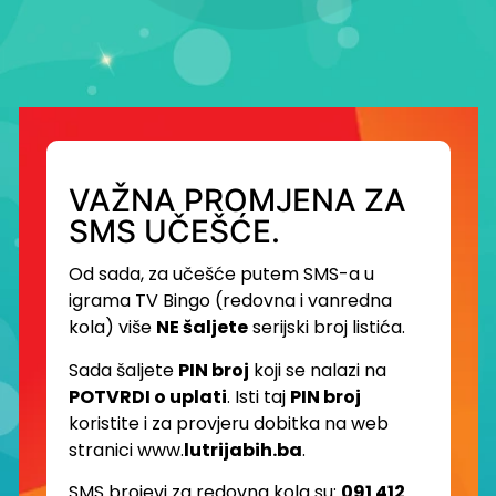
VAŽNA PROMJENA ZA
SMS UČEŠĆE.
Od sada, za učešće putem SMS-a u
igrama TV Bingo (redovna i vanredna
kola) više
NE šaljete
serijski broj listića.
Sada šaljete
PIN broj
koji se nalazi na
POTVRDI o uplati
. Isti taj
PIN broj
koristite i za provjeru dobitka na web
stranici www.
lutrijabih.ba
.
SMS brojevi za redovna kola su:
091 412