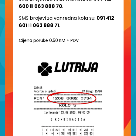
600
ili
063 888 70
.
SMS brojevi za vanredna kola su:
091 412
601
ili
063 888 71
.
Cijena poruke 0,50 KM + PDV.