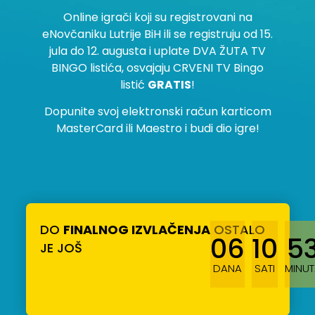
Online igrači koji su registrovani na
eNovčaniku Lutrije BiH ili se registruju od 15.
jula do 12. augusta i uplate DVA ŽUTA TV
BINGO listića, osvajaju CRVENI TV Bingo
listić
GRATIS
!
Dopunite svoj elektronski račun karticom
MasterCard ili Maestro i budi dio igre!
DO
FINALNOG IZVLAČENJA
OSTALO
06
10
5
JE JOŠ
DANA
SATI
MINUT