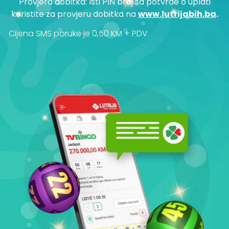
Provjera dobitka: Isti PIN broj sa potvrde o uplati
koristite za provjeru dobitka na
www.lutrijabih.ba
.
Cijena SMS poruke je 0,50 KM + PDV.