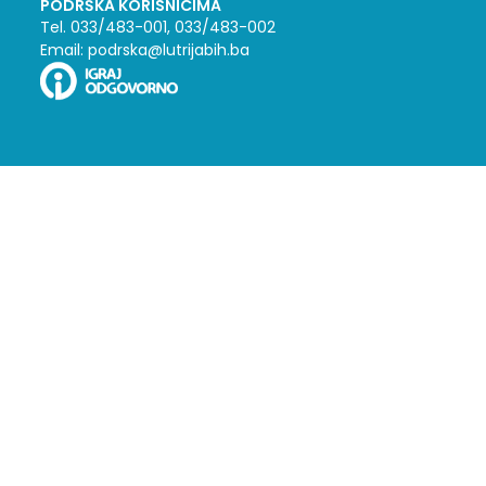
PODRŠKA KORISNICIMA
Tel. 033/483-001, 033/483-002
Email: podrska@lutrijabih.ba