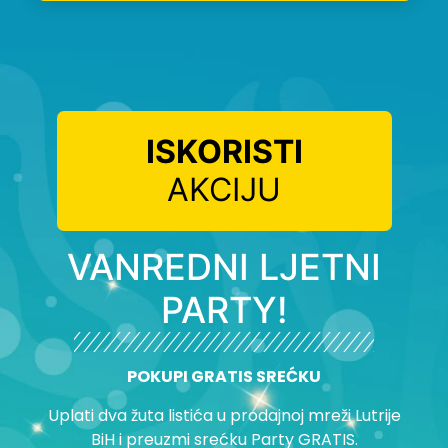
ISKORISTI
AKCIJU
VANREDNI LJETNI
PARTY!
POKUPI GRATIS SREĆKU
Uplati dva žuta listića u prodajnoj mreži Lutrije
BiH i preuzmi srećku Party GRATIS.