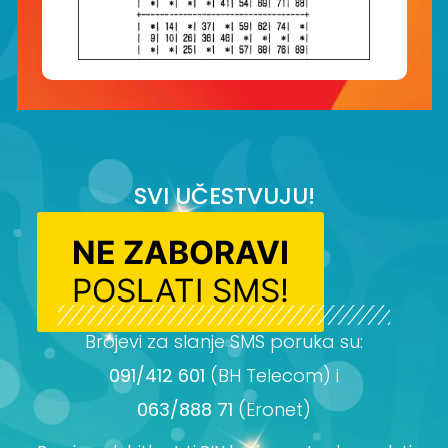
SVI UČESTVUJU!
NE ZABORAVI
POSLATI SMS!
Brojevi za slanje SMS poruka su:
091/412 601
(BH Telecom) i
063/888 71
(Eronet)