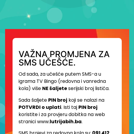
VAŽNA PROMJENA ZA
SMS UČEŠĆE.
Od sada, za učešće putem SMS-a u
igrama TV Bingo (redovna i vanredna
kola) više
NE šaljete
serijski broj listića.
Sada šaljete
PIN broj
koji se nalazi na
POTVRDI o uplati
. Isti taj
PIN broj
koristite i za provjeru dobitka na web
stranici www.
lutrijabih.ba
.
SMS brojevi za redovna kola su:
091 412