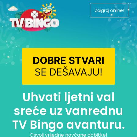
Zaigraj online!
DOBRE STVARI
SE DEŠAVAJU!
Uhvati ljetni val
sreće uz vanrednu
TV Bingo avanturu.
Osvoji vrijedne novčane dobitke!