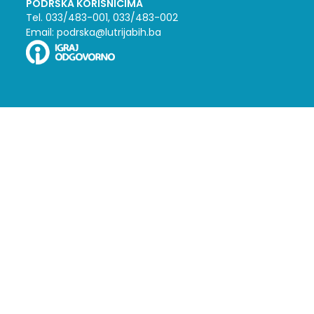
PODRŠKA KORISNICIMA
Tel. 033/483-001, 033/483-002
Email: podrska@lutrijabih.ba