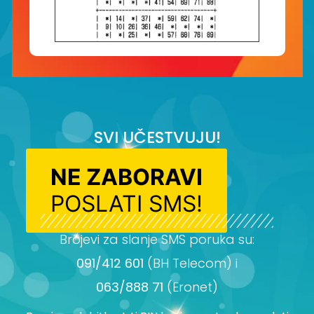
SVI UČESTVUJU!
NE ZABORAVI
POSLATI SMS!
Brojevi za slanje SMS poruka su:
091/412 601
(BH Telecom) i
063/888 71
(Eronet)