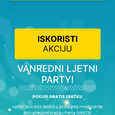
ISKORISTI
AKCIJU
VANREDNI LJETNI
PARTY!
POKUPI GRATIS SREĆKU
Uplati dva žuta listića u prodajnoj mreži Lutrije
BiH i preuzmi srećku Party GRATIS.