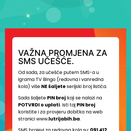
VAŽNA PROMJENA ZA
SMS UČEŠĆE.
Od sada, za učešće putem SMS-a u
igrama TV Bingo (redovna i vanredna
kola) više
NE šaljete
serijski broj listića.
Sada šaljete
PIN broj
koji se nalazi na
POTVRDI o uplati
. Isti taj
PIN broj
koristite i za provjeru dobitka na web
stranici www.
lutrijabih.ba
.
SMS brojevi za redovna kola su:
091 412