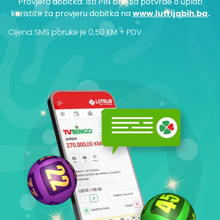
Provjera dobitka: Isti PIN broj sa potvrde o uplati
koristite za provjeru dobitka na
www.lutrijabih.ba
.
Cijena SMS poruke je 0,50 KM + PDV.