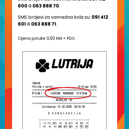
600
ili
063 888 70
.
SMS brojevi za vanredna kola su:
091 412
601
ili
063 888 71
.
Cijena poruke 0,50 KM + PDV.