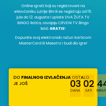
Online igrači koji su registrovani na
eNovčaniku Lutrije BiH ili se registruju od 15.
jula do 12. augusta i uplate DVA ŽUTA TV
BINGO listića, osvajaju CRVENI TV Bingo
listić
GRATIS
!
Dopunite svoj elektronski račun karticom
MasterCard ili Maestro i budi dio igre!
DO
FINALNOG IZVLAČENJA
OSTALO
03
02
4
JE JOŠ
DANA
SATI
MINU