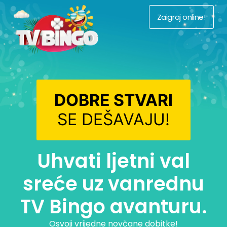
Zaigraj online!
DOBRE STVARI
SE DEŠAVAJU!
Uhvati ljetni val
sreće uz vanrednu
TV Bingo avanturu.
Osvoji vrijedne novčane dobitke!