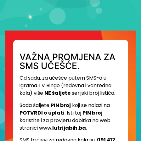
VAŽNA PROMJENA ZA
SMS UČEŠĆE.
Od sada, za učešće putem SMS-a u
igrama TV Bingo (redovna i vanredna
kola) više
NE šaljete
serijski broj listića.
Sada šaljete
PIN broj
koji se nalazi na
POTVRDI o uplati
. Isti taj
PIN broj
koristite i za provjeru dobitka na web
stranici www.
lutrijabih.ba
.
SMS brojevi za redovna kola su:
091 412