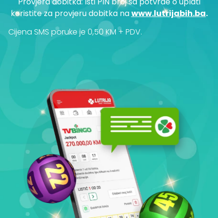
Provjera dobitka: Isti PIN broj sa potvrde o uplati
koristite za provjeru dobitka na
www.lutrijabih.ba
.
Cijena SMS poruke je 0,50 KM + PDV.