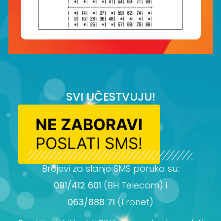
SVI UČESTVUJU!
NE ZABORAVI
POSLATI SMS!
Brojevi za slanje SMS poruka su:
091/412 601
(BH Telecom) i
063/888 71
(Eronet)