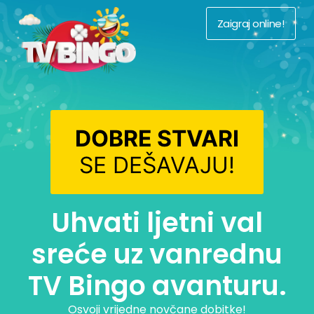
Zaigraj online!
DOBRE STVARI
SE DEŠAVAJU!
Uhvati ljetni val
sreće uz vanrednu
TV Bingo avanturu.
Osvoji vrijedne novčane dobitke!