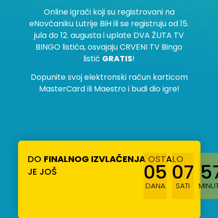
Online igrači koji su registrovani na
eNovčaniku Lutrije BiH ili se registruju od 15.
jula do 12. augusta i uplate DVA ŽUTA TV
BINGO listića, osvajaju CRVENI TV Bingo
listić
GRATIS
!
Dopunite svoj elektronski račun karticom
MasterCard ili Maestro i budi dio igre!
DO
FINALNOG IZVLAČENJA
OSTALO
05
07
5
JE JOŠ
DANA
SATI
MINU