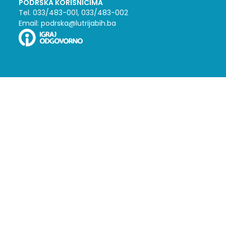
PODRŠKA KORISNICIMA
Tel. 033/483-001, 033/483-002
Email: podrska@lutrijabih.ba