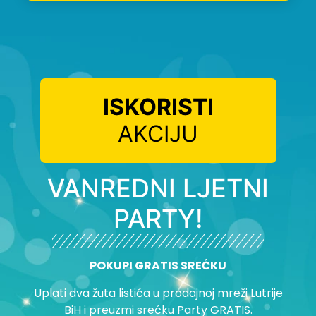
ISKORISTI
AKCIJU
VANREDNI LJETNI
PARTY!
POKUPI GRATIS SREĆKU
Uplati dva žuta listića u prodajnoj mreži Lutrije
BiH i preuzmi srećku Party GRATIS.