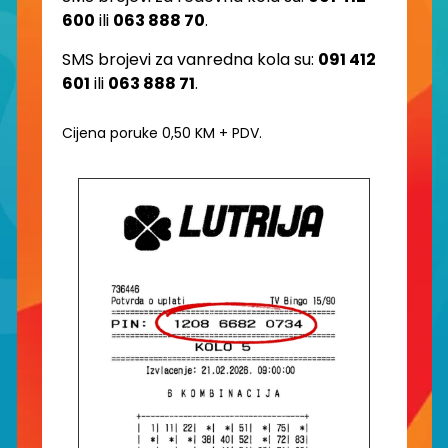
600
ili
063 888 70
.
SMS brojevi za vanredna kola su:
091 412
601
ili
063 888 71
.
Cijena poruke 0,50 KM + PDV.