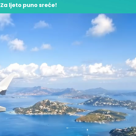
Za ljeto puno sreće!