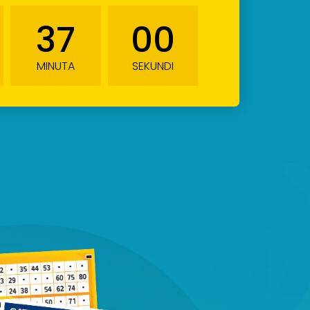
36
59
MINUTA
SEKUNDI