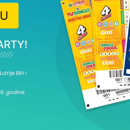
JU
ARTY!
utrije BiH i
26. godine.