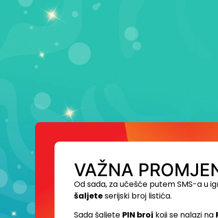
VAŽNA PROMJEN
Od sada, za učešće putem SMS-a u ig
šaljete
serijski broj listića.
Sada šaljete
PIN broj
koji se nalazi na