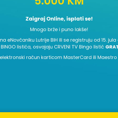
5.000 KM
Zaigraj Online, isplati se!
Mnogo brže i puno lakše!
 na eNovčaniku Lutrije BiH ili se registruju od 15. ju
 BINGO listića, osvajaju CRVENI TV Bingo listić
GRAT
elektronski račun karticom MasterCard ili Maestro i