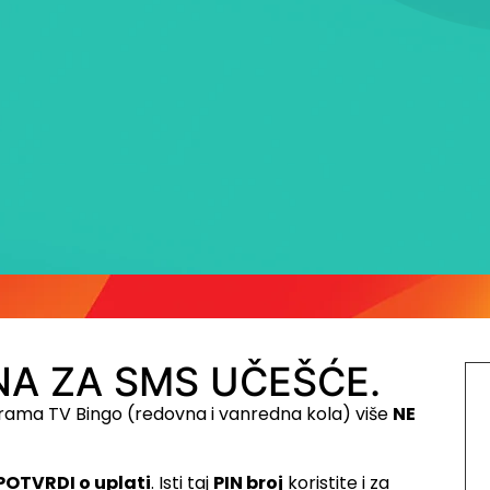
A ZA SMS UČEŠĆE.
rama TV Bingo (redovna i vanredna kola) više
NE
POTVRDI o uplati
. Isti taj
PIN broj
koristite i za