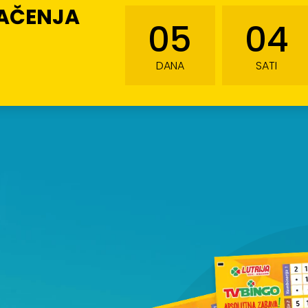
LAČENJA
05
04
DANA
SATI