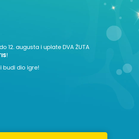
la do 12. augusta i uplate DVA ŽUTA
IS
!
 budi dio igre!