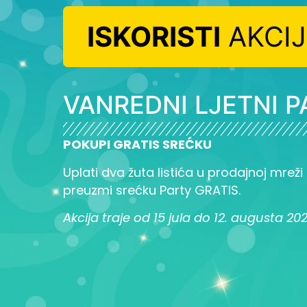
ISKORISTI
AKCI
VANREDNI LJETNI P
POKUPI GRATIS SREĆKU
Uplati dva žuta listića u prodajnoj mreži L
preuzmi srećku Party GRATIS.
Akcija traje od 15 jula do 12. augusta 20