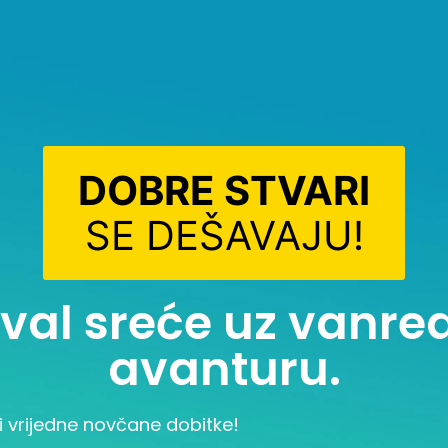
DOBRE STVARI
SE DEŠAVAJU!
i val sreće uz vanr
avanturu.
i vrijedne novčane dobitke!