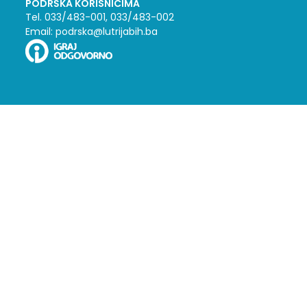
PODRŠKA KORISNICIMA
Tel. 033/483-001, 033/483-002
Email: podrska@lutrijabih.ba