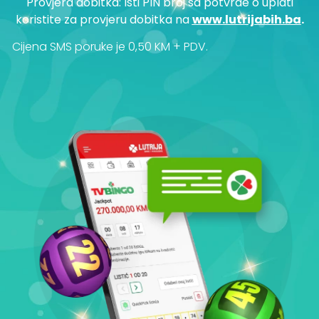
Provjera dobitka: Isti PIN broj sa potvrde o uplati
koristite za provjeru dobitka na
www.lutrijabih.ba
.
Cijena SMS poruke je 0,50 KM + PDV.