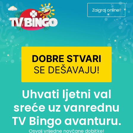
Zaigraj online!
DOBRE STVARI
SE DEŠAVAJU!
Uhvati ljetni val
sreće uz vanrednu
TV Bingo avanturu.
Osvoji vrijedne novčane dobitke!