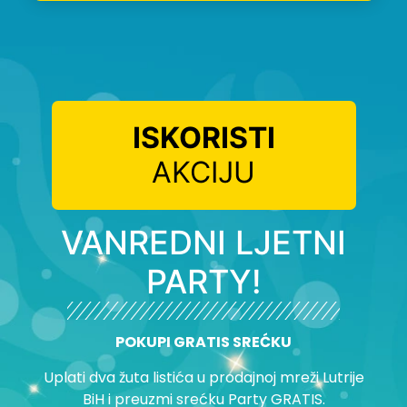
ISKORISTI
AKCIJU
VANREDNI LJETNI
PARTY!
POKUPI GRATIS SREĆKU
Uplati dva žuta listića u prodajnoj mreži Lutrije
BiH i preuzmi srećku Party GRATIS.