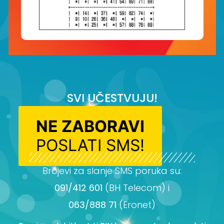
SVI UČESTVUJU!
NE ZABORAVI
POSLATI SMS!
Brojevi za slanje SMS poruka su:
091/412 601
(BH Telecom) i
063/888 71
(Eronet)