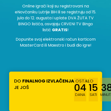
Online igrači koji su registrovani na
eNovčaniku Lutrije BiH ili se registruju od 15.
jula do 12. augusta i uplate DVA ŽUTA TV
BINGO listića, osvajaju CRVENI TV Bingo
listić
GRATIS
!
Dopunite svoj elektronski račun karticom
MasterCard ili Maestro i budi dio igre!
DO
FINALNOG IZVLAČENJA
OSTALO
04
15
3
JE JOŠ
DANA
SATI
MINUT