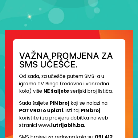
VAŽNA PROMJENA ZA
SMS UČEŠĆE.
Od sada, za učešće putem SMS-a u
igrama TV Bingo (redovna i vanredna
kola) više
NE šaljete
serijski broj listića.
Sada šaljete
PIN broj
koji se nalazi na
POTVRDI o uplati
. Isti taj
PIN broj
koristite i za provjeru dobitka na web
stranici www.
lutrijabih.ba
.
SMS brojevi za redovna kola su:
091 412