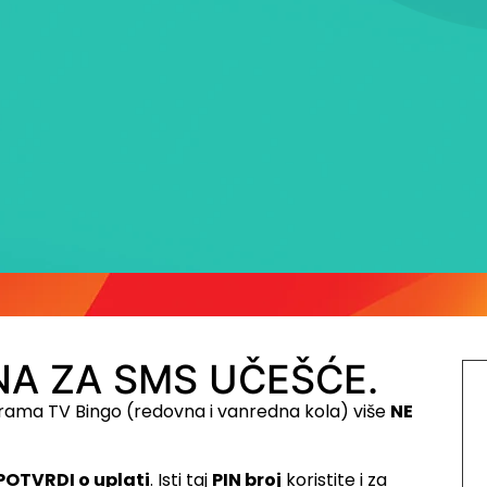
A ZA SMS UČEŠĆE.
rama TV Bingo (redovna i vanredna kola) više
NE
POTVRDI o uplati
. Isti taj
PIN broj
koristite i za