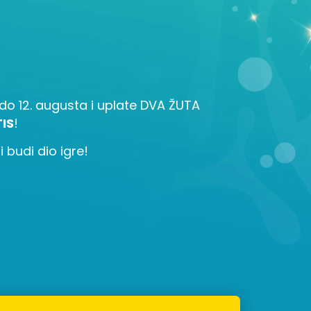
la do 12. augusta i uplate DVA ŽUTA
IS
!
 budi dio igre!