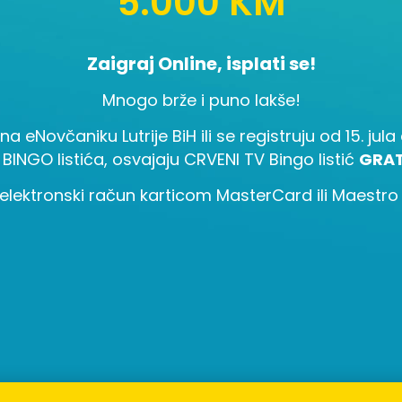
5.000 KM
Zaigraj Online, isplati se!
Mnogo brže i puno lakše!
 na eNovčaniku Lutrije BiH ili se registruju od 15. ju
 BINGO listića, osvajaju CRVENI TV Bingo listić
GRAT
elektronski račun karticom MasterCard ili Maestro i