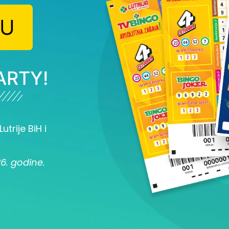
JU
ARTY!
utrije BiH i
26. godine.