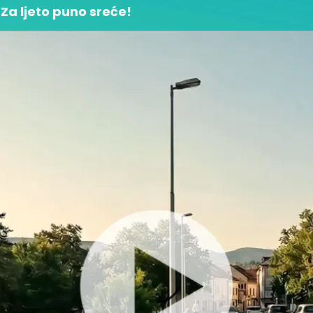
Za ljeto puno sreće!