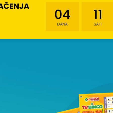
LAČENJA
04
11
DANA
SATI