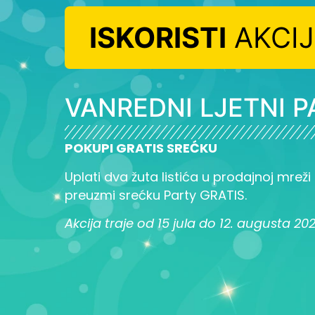
ISKORISTI
AKCI
VANREDNI LJETNI P
POKUPI GRATIS SREĆKU
Uplati dva žuta listića u prodajnoj mreži L
preuzmi srećku Party GRATIS.
Akcija traje od 15 jula do 12. augusta 20