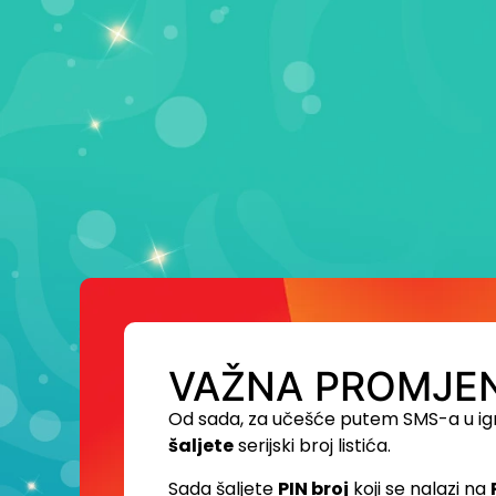
VAŽNA PROMJEN
Od sada, za učešće putem SMS-a u ig
šaljete
serijski broj listića.
Sada šaljete
PIN broj
koji se nalazi na