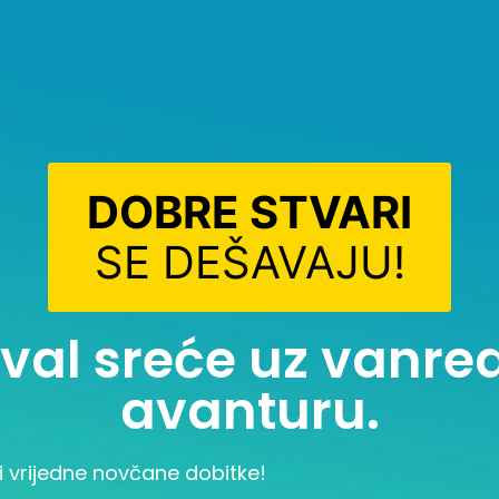
DOBRE STVARI
SE DEŠAVAJU!
i val sreće uz vanr
avanturu.
i vrijedne novčane dobitke!