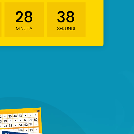
28
37
MINUTA
SEKUNDI