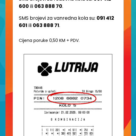
600
ili
063 888 70
.
SMS brojevi za vanredna kola su:
091 412
601
ili
063 888 71
.
Cijena poruke 0,50 KM + PDV.