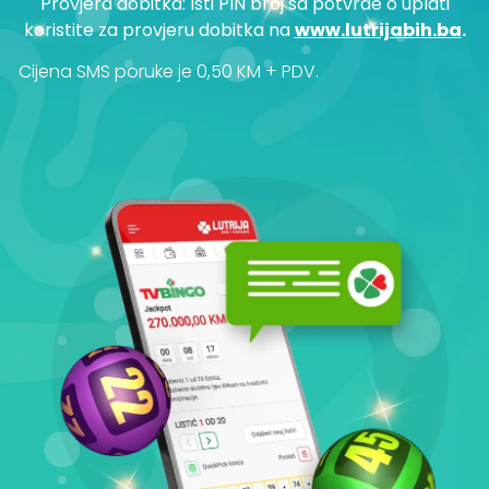
Provjera dobitka: Isti PIN broj sa potvrde o uplati
koristite za provjeru dobitka na
www.lutrijabih.ba
.
Cijena SMS poruke je 0,50 KM + PDV.