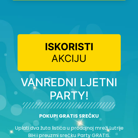
ISKORISTI
AKCIJU
VANREDNI LJETNI
PARTY!
POKUPI GRATIS SREĆKU
Uplati dva žuta listića u prodajnoj mreži Lutrije
BiH i preuzmi srećku Party GRATIS.