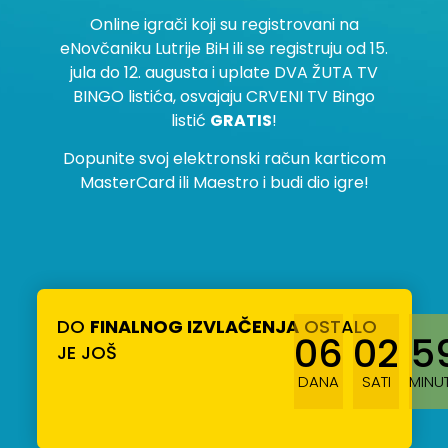
Online igrači koji su registrovani na
eNovčaniku Lutrije BiH ili se registruju od 15.
jula do 12. augusta i uplate DVA ŽUTA TV
BINGO listića, osvajaju CRVENI TV Bingo
listić
GRATIS
!
Dopunite svoj elektronski račun karticom
MasterCard ili Maestro i budi dio igre!
DO
FINALNOG IZVLAČENJA
OSTALO
06
02
5
JE JOŠ
DANA
SATI
MINU