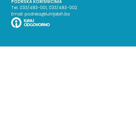
PODRŠKA KORISNICIMA
Tel. 033/483-001, 033/483-002
Email: podrska@lutrijabih.ba