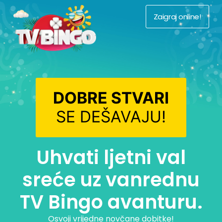
Zaigraj online!
DOBRE STVARI
SE DEŠAVAJU!
Uhvati ljetni val
sreće uz vanrednu
TV Bingo avanturu.
Osvoji vrijedne novčane dobitke!