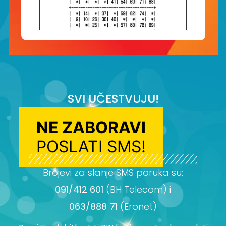
SVI UČESTVUJU!
NE ZABORAVI
POSLATI SMS!
Brojevi za slanje SMS poruka su:
091/412 601
(BH Telecom) i
063/888 71
(Eronet)