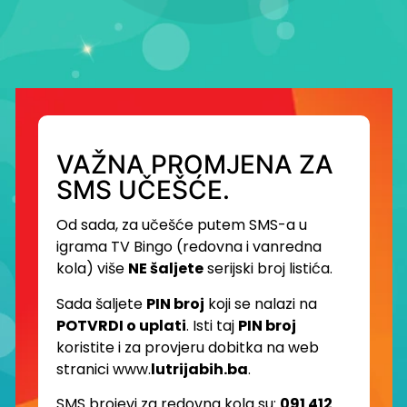
VAŽNA PROMJENA ZA
SMS UČEŠĆE.
Od sada, za učešće putem SMS-a u
igrama TV Bingo (redovna i vanredna
kola) više
NE šaljete
serijski broj listića.
Sada šaljete
PIN broj
koji se nalazi na
POTVRDI o uplati
. Isti taj
PIN broj
koristite i za provjeru dobitka na web
stranici www.
lutrijabih.ba
.
SMS brojevi za redovna kola su:
091 412