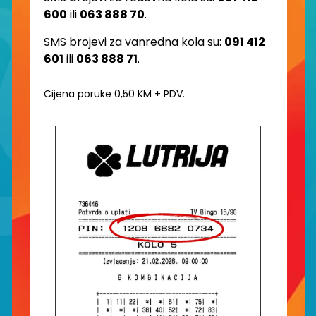
600
ili
063 888 70
.
SMS brojevi za vanredna kola su:
091 412
601
ili
063 888 71
.
Cijena poruke 0,50 KM + PDV.