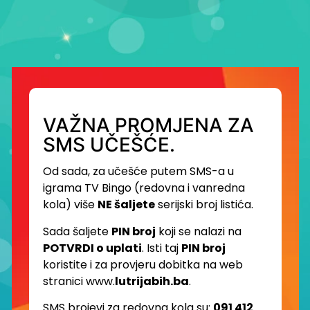
VAŽNA PROMJENA ZA
SMS UČEŠĆE.
Od sada, za učešće putem SMS-a u
igrama TV Bingo (redovna i vanredna
kola) više
NE šaljete
serijski broj listića.
Sada šaljete
PIN broj
koji se nalazi na
POTVRDI o uplati
. Isti taj
PIN broj
koristite i za provjeru dobitka na web
stranici www.
lutrijabih.ba
.
SMS brojevi za redovna kola su:
091 412