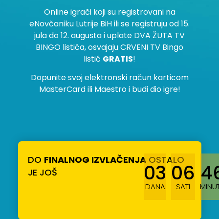
Online igrači koji su registrovani na
eNovčaniku Lutrije BiH ili se registruju od 15.
jula do 12. augusta i uplate DVA ŽUTA TV
BINGO listića, osvajaju CRVENI TV Bingo
listić
GRATIS
!
Dopunite svoj elektronski račun karticom
MasterCard ili Maestro i budi dio igre!
DO
FINALNOG IZVLAČENJA
OSTALO
03
06
4
JE JOŠ
DANA
SATI
MINU