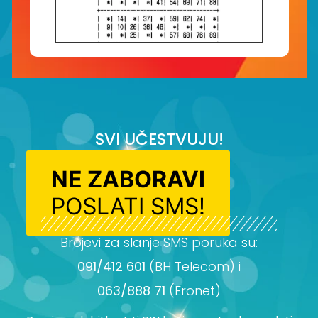
SVI UČESTVUJU!
NE ZABORAVI
POSLATI SMS!
Brojevi za slanje SMS poruka su:
091/412 601
(BH Telecom) i
063/888 71
(Eronet)