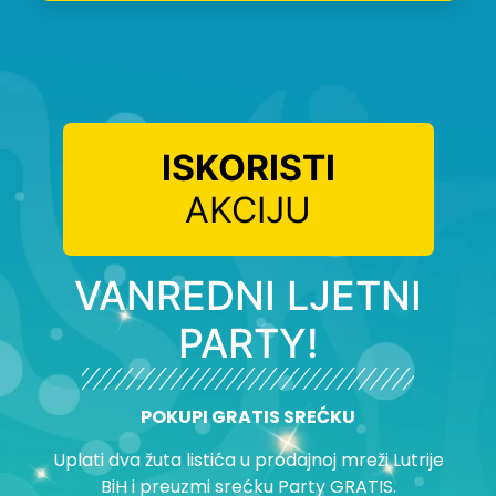
ISKORISTI
AKCIJU
VANREDNI LJETNI
PARTY!
POKUPI GRATIS SREĆKU
Uplati dva žuta listića u prodajnoj mreži Lutrije
BiH i preuzmi srećku Party GRATIS.