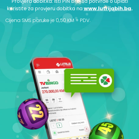
Provjera dobitka: Isti PIN broj sa potvrde o uplati
koristite za provjeru dobitka na
www.lutrijabih.ba
.
Cijena SMS poruke je 0,50 KM + PDV.