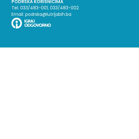
PODRŠKA KORISNICIMA
Tel. 033/483-001, 033/483-002
Email: podrska@lutrijabih.ba