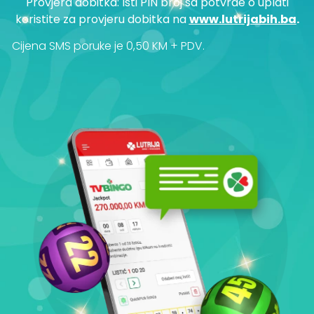
Provjera dobitka: Isti PIN broj sa potvrde o uplati
koristite za provjeru dobitka na
www.lutrijabih.ba
.
Cijena SMS poruke je 0,50 KM + PDV.