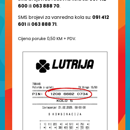
600
ili
063 888 70
.
SMS brojevi za vanredna kola su:
091 412
601
ili
063 888 71
.
Cijena poruke 0,50 KM + PDV.