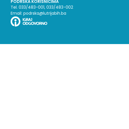
PODRŠKA KORISNICIMA
Tel. 033/483-001, 033/483-002
Email: podrska@lutrijabih.ba