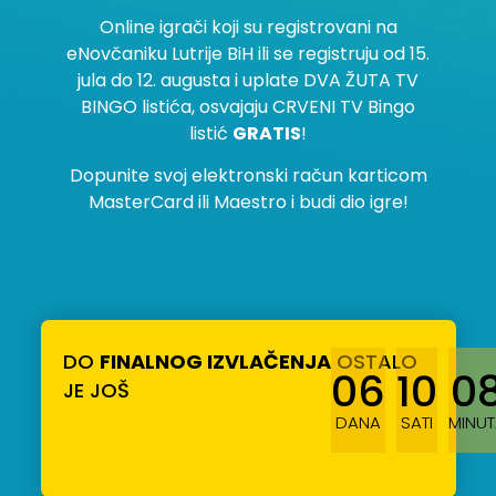
Online igrači koji su registrovani na
eNovčaniku Lutrije BiH ili se registruju od 15.
jula do 12. augusta i uplate DVA ŽUTA TV
BINGO listića, osvajaju CRVENI TV Bingo
listić
GRATIS
!
Dopunite svoj elektronski račun karticom
MasterCard ili Maestro i budi dio igre!
DO
FINALNOG IZVLAČENJA
OSTALO
06
10
0
JE JOŠ
DANA
SATI
MINUT