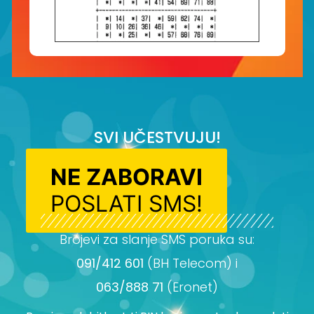
SVI UČESTVUJU!
NE ZABORAVI
POSLATI SMS!
Brojevi za slanje SMS poruka su:
091/412 601
(BH Telecom) i
063/888 71
(Eronet)