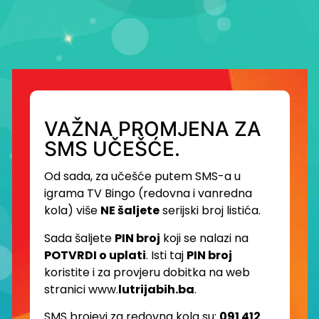
VAŽNA PROMJENA ZA
SMS UČEŠĆE.
Od sada, za učešće putem SMS-a u
igrama TV Bingo (redovna i vanredna
kola) više
NE šaljete
serijski broj listića.
Sada šaljete
PIN broj
koji se nalazi na
POTVRDI o uplati
. Isti taj
PIN broj
koristite i za provjeru dobitka na web
stranici www.
lutrijabih.ba
.
SMS brojevi za redovna kola su:
091 412