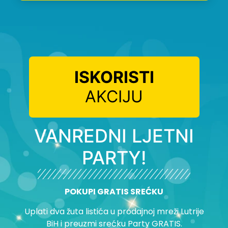
ISKORISTI
AKCIJU
VANREDNI LJETNI
PARTY!
POKUPI GRATIS SREĆKU
Uplati dva žuta listića u prodajnoj mreži Lutrije
BiH i preuzmi srećku Party GRATIS.