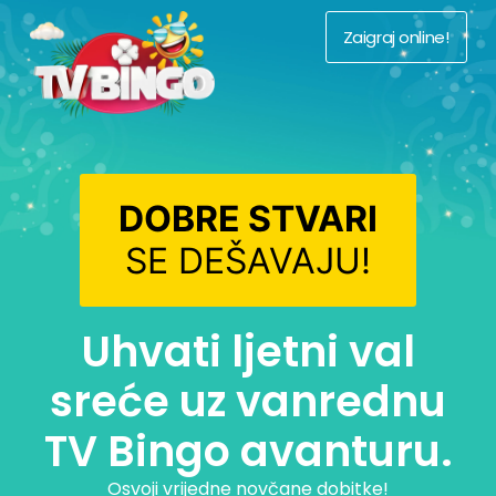
Zaigraj online!
DOBRE STVARI
SE DEŠAVAJU!
Uhvati ljetni val
sreće uz vanrednu
TV Bingo avanturu.
Osvoji vrijedne novčane dobitke!