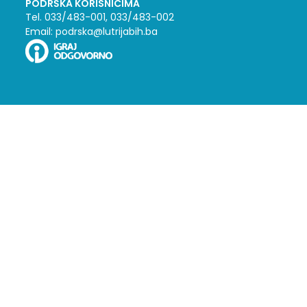
PODRŠKA KORISNICIMA
Tel. 033/483-001, 033/483-002
Email: podrska@lutrijabih.ba