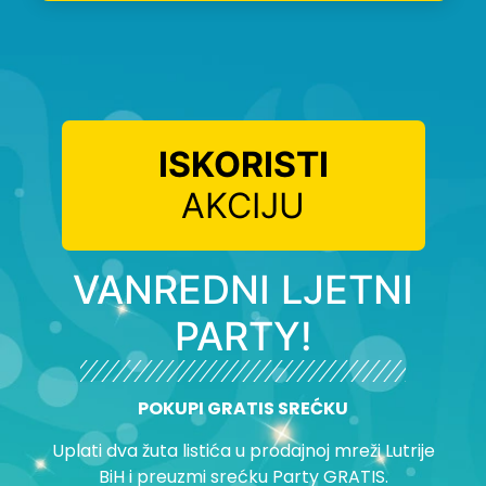
ISKORISTI
AKCIJU
VANREDNI LJETNI
PARTY!
POKUPI GRATIS SREĆKU
Uplati dva žuta listića u prodajnoj mreži Lutrije
BiH i preuzmi srećku Party GRATIS.