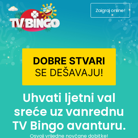
Zaigraj online!
DOBRE STVARI
SE DEŠAVAJU!
Uhvati ljetni val
sreće uz vanrednu
TV Bingo avanturu.
Osvoji vrijedne novčane dobitke!