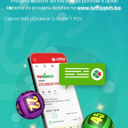
Provjera dobitka: Isti PIN broj sa potvrde o uplati
koristite za provjeru dobitka na
www.lutrijabih.ba
.
Cijena SMS poruke je 0,50 KM + PDV.