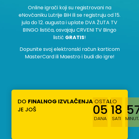
Online igrači koji su registrovani na
eNovčaniku Lutrije BiH ili se registruju od 15.
jula do 12. augusta i uplate DVA ŽUTA TV
BINGO listića, osvajaju CRVENI TV Bingo
listić
GRATIS
!
Dopunite svoj elektronski račun karticom
MasterCard ili Maestro i budi dio igre!
DO
FINALNOG IZVLAČENJA
OSTALO
05
18
5
JE JOŠ
DANA
SATI
MINUT