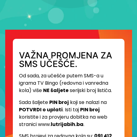
VAŽNA PROMJENA ZA
SMS UČEŠĆE.
Od sada, za učešće putem SMS-a u
igrama TV Bingo (redovna i vanredna
kola) više
NE šaljete
serijski broj listića.
Sada šaljete
PIN broj
koji se nalazi na
POTVRDI o uplati
. Isti taj
PIN broj
koristite i za provjeru dobitka na web
stranici www.
lutrijabih.ba
.
SMS brojevi za redovna kola su:
091 412