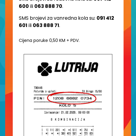
600
ili
063 888 70
.
SMS brojevi za vanredna kola su:
091 412
601
ili
063 888 71
.
Cijena poruke 0,50 KM + PDV.