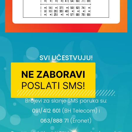
SVI UČESTVUJU!
NE ZABORAVI
POSLATI SMS!
Brojevi za slanje SMS poruka su:
091/412 601
(BH Telecom) i
063/888 71
(Eronet)