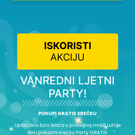
ISKORISTI
AKCIJU
VANREDNI LJETNI
PARTY!
POKUPI GRATIS SREĆKU
Uplati dva žuta listića u prodajnoj mreži Lutrije
BiH i preuzmi srećku Party GRATIS.