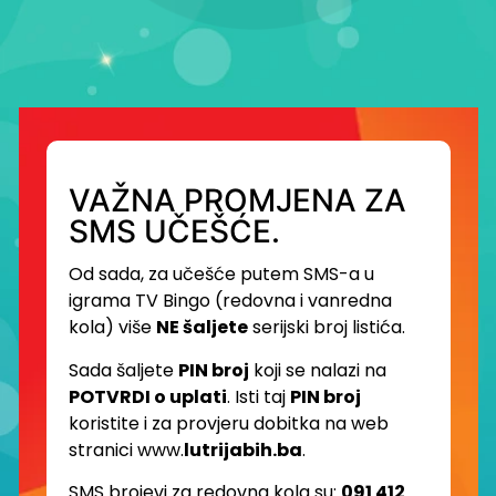
VAŽNA PROMJENA ZA
SMS UČEŠĆE.
Od sada, za učešće putem SMS-a u
igrama TV Bingo (redovna i vanredna
kola) više
NE šaljete
serijski broj listića.
Sada šaljete
PIN broj
koji se nalazi na
POTVRDI o uplati
. Isti taj
PIN broj
koristite i za provjeru dobitka na web
stranici www.
lutrijabih.ba
.
SMS brojevi za redovna kola su:
091 412