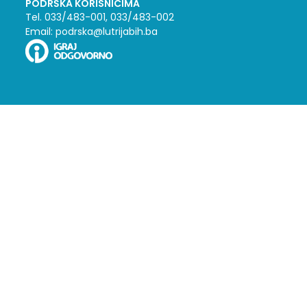
PODRŠKA KORISNICIMA
Tel. 033/483-001, 033/483-002
Email: podrska@lutrijabih.ba