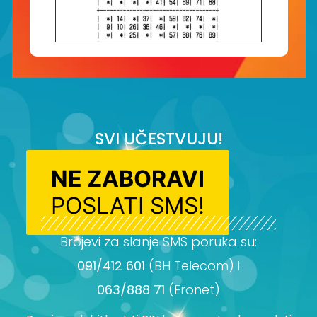
SVI UČESTVUJU!
NE ZABORAVI
POSLATI SMS!
Brojevi za slanje SMS poruka su:
091/412 601
(BH Telecom) i
063/888 71
(Eronet)