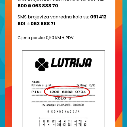
600
ili
063 888 70
.
SMS brojevi za vanredna kola su:
091 412
601
ili
063 888 71
.
Cijena poruke 0,50 KM + PDV.