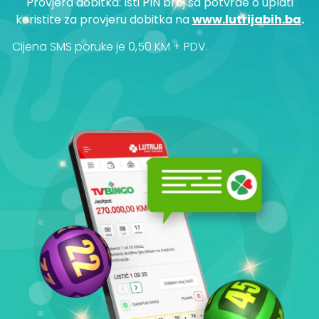
Provjera dobitka: Isti PIN broj sa potvrde o uplati
koristite za provjeru dobitka na
www.lutrijabih.ba
.
Cijena SMS poruke je 0,50 KM + PDV.