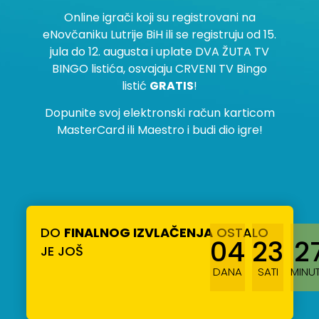
Online igrači koji su registrovani na
eNovčaniku Lutrije BiH ili se registruju od 15.
jula do 12. augusta i uplate DVA ŽUTA TV
BINGO listića, osvajaju CRVENI TV Bingo
listić
GRATIS
!
Dopunite svoj elektronski račun karticom
MasterCard ili Maestro i budi dio igre!
DO
FINALNOG IZVLAČENJA
OSTALO
04
23
2
JE JOŠ
DANA
SATI
MINU