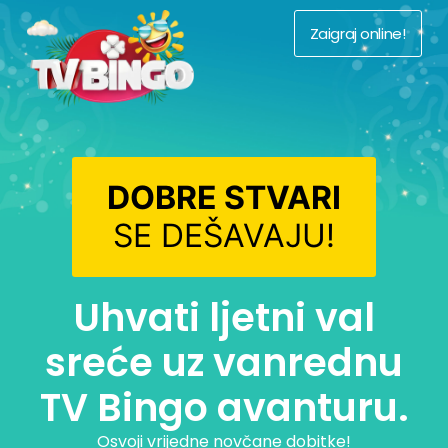
Zaigraj online!
DOBRE STVARI
SE DEŠAVAJU!
Uhvati ljetni val
sreće uz vanrednu
TV Bingo avanturu.
Osvoji vrijedne novčane dobitke!