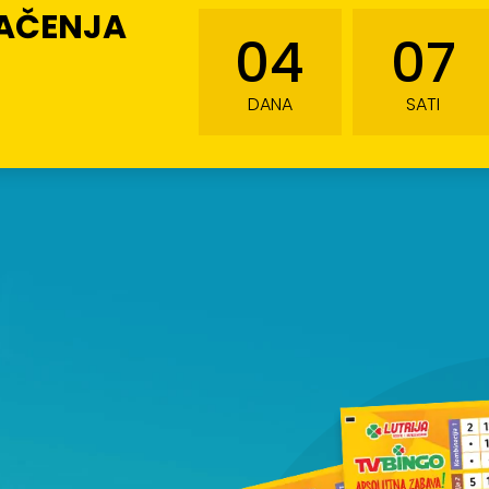
LAČENJA
04
07
DANA
SATI