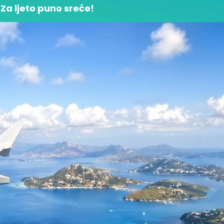
Za ljeto puno sreće!