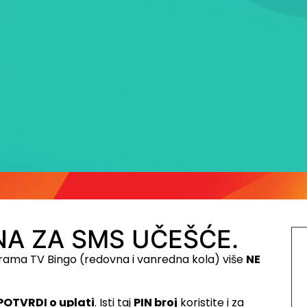
A ZA SMS UČEŠĆE.
rama TV Bingo (redovna i vanredna kola) više
NE
POTVRDI o uplati
. Isti taj
PIN broj
koristite i za