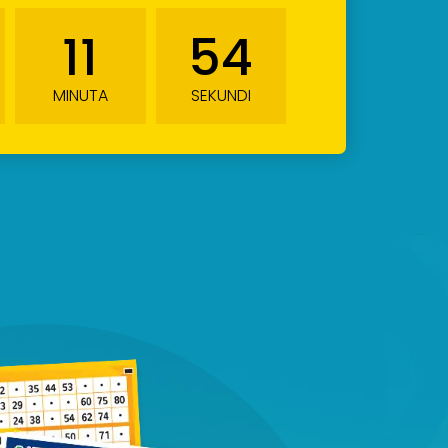
11
53
MINUTA
SEKUNDI