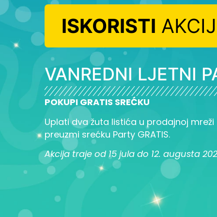
ISKORISTI
AKCI
VANREDNI LJETNI P
POKUPI GRATIS SREĆKU
Uplati dva žuta listića u prodajnoj mreži L
preuzmi srećku Party GRATIS.
Akcija traje od 15 jula do 12. augusta 20