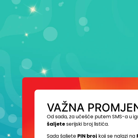
VAŽNA PROMJEN
Od sada, za učešće putem SMS-a u ig
šaljete
serijski broj listića.
Sada šaljete
PIN broj
koji se nalazi na