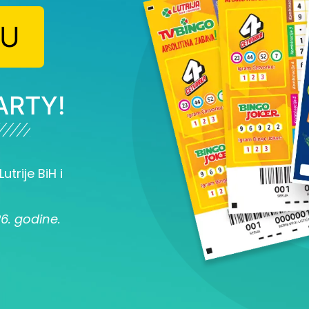
JU
ARTY!
utrije BiH i
26. godine.