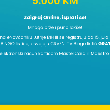
5.000 KM
Zaigraj Online, isplati se!
Mnogo brže i puno lakše!
 na eNovčaniku Lutrije BiH ili se registruju od 15. ju
 BINGO listića, osvajaju CRVENI TV Bingo listić
GRAT
elektronski račun karticom MasterCard ili Maestro i