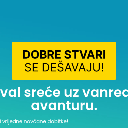
DOBRE STVARI
SE DEŠAVAJU!
i val sreće uz vanr
avanturu.
i vrijedne novčane dobitke!