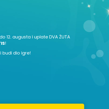
la do 12. augusta i uplate DVA ŽUTA
IS
!
 budi dio igre!