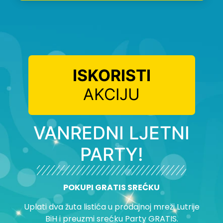
ISKORISTI
AKCIJU
VANREDNI LJETNI
PARTY!
POKUPI GRATIS SREĆKU
Uplati dva žuta listića u prodajnoj mreži Lutrije
BiH i preuzmi srećku Party GRATIS.