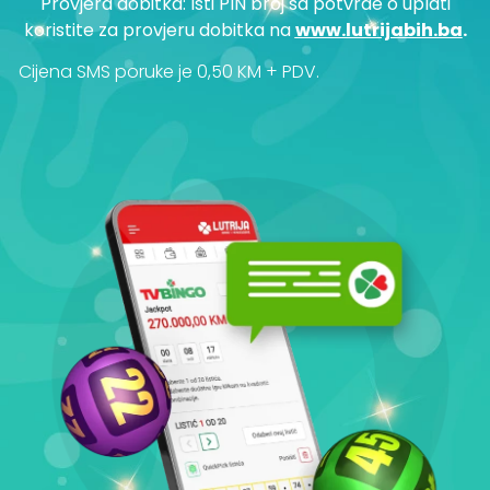
Provjera dobitka: Isti PIN broj sa potvrde o uplati
koristite za provjeru dobitka na
www.lutrijabih.ba
.
Cijena SMS poruke je 0,50 KM + PDV.