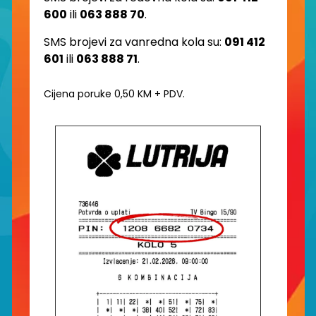
600
ili
063 888 70
.
SMS brojevi za vanredna kola su:
091 412
601
ili
063 888 71
.
Cijena poruke 0,50 KM + PDV.