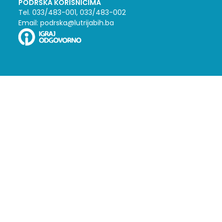
PODRŠKA KORISNICIMA
Tel. 033/483-001, 033/483-002
Email: podrska@lutrijabih.ba