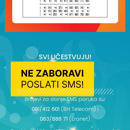
SVI UČESTVUJU!
NE ZABORAVI
POSLATI SMS!
Brojevi za slanje SMS poruka su:
091/412 601
(BH Telecom) i
063/888 71
(Eronet)