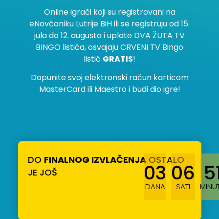
Online igrači koji su registrovani na
eNovčaniku Lutrije BiH ili se registruju od 15.
jula do 12. augusta i uplate DVA ŽUTA TV
BINGO listića, osvajaju CRVENI TV Bingo
listić
GRATIS
!
Dopunite svoj elektronski račun karticom
MasterCard ili Maestro i budi dio igre!
DO
FINALNOG IZVLAČENJA
OSTALO
03
06
5
JE JOŠ
DANA
SATI
MINU