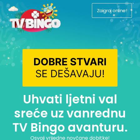
Zaigraj online!
DOBRE STVARI
SE DEŠAVAJU!
Uhvati ljetni val
sreće uz vanrednu
TV Bingo avanturu.
Osvoji vrijedne novčane dobitke!