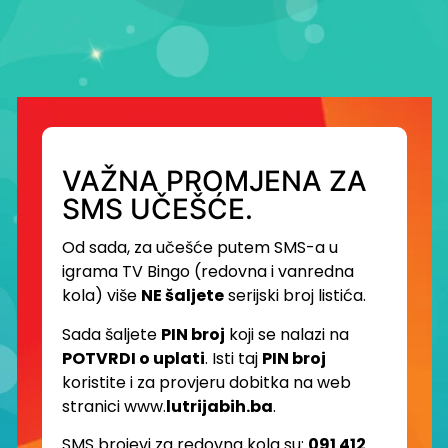
VAŽNA PROMJENA ZA
SMS UČEŠĆE.
Od sada, za učešće putem SMS-a u
igrama TV Bingo (redovna i vanredna
kola) više
NE šaljete
serijski broj listića.
Sada šaljete
PIN broj
koji se nalazi na
POTVRDI o uplati
. Isti taj
PIN broj
koristite i za provjeru dobitka na web
stranici www.
lutrijabih.ba
.
SMS brojevi za redovna kola su:
091 412