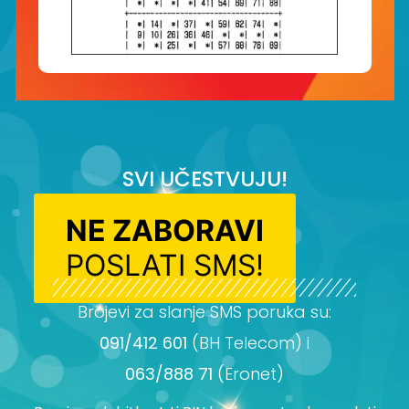
SVI UČESTVUJU!
NE ZABORAVI
POSLATI SMS!
Brojevi za slanje SMS poruka su:
091/412 601
(BH Telecom) i
063/888 71
(Eronet)