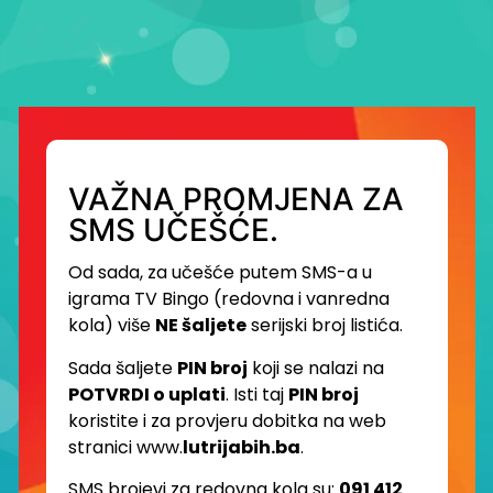
VAŽNA PROMJENA ZA
SMS UČEŠĆE.
Od sada, za učešće putem SMS-a u
igrama TV Bingo (redovna i vanredna
kola) više
NE šaljete
serijski broj listića.
Sada šaljete
PIN broj
koji se nalazi na
POTVRDI o uplati
. Isti taj
PIN broj
koristite i za provjeru dobitka na web
stranici www.
lutrijabih.ba
.
SMS brojevi za redovna kola su:
091 412