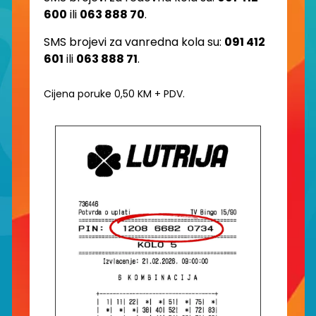
600
ili
063 888 70
.
SMS brojevi za vanredna kola su:
091 412
601
ili
063 888 71
.
Cijena poruke 0,50 KM + PDV.