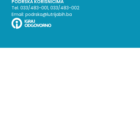
PODRŠKA KORISNICIMA
Tel. 033/483-001, 033/483-002
Email: podrska@lutrijabih.ba