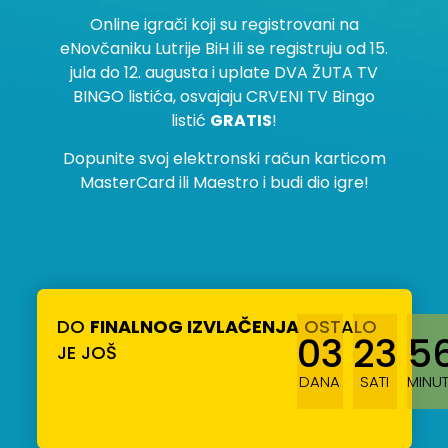
Online igrači koji su registrovani na
eNovčaniku Lutrije BiH ili se registruju od 15.
jula do 12. augusta i uplate DVA ŽUTA TV
BINGO listića, osvajaju CRVENI TV Bingo
listić
GRATIS
!
Dopunite svoj elektronski račun karticom
MasterCard ili Maestro i budi dio igre!
DO
FINALNOG IZVLAČENJA
OSTALO
03
23
5
JE JOŠ
DANA
SATI
MINU