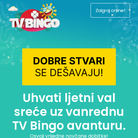
Zaigraj online!
DOBRE STVARI
SE DEŠAVAJU!
Uhvati ljetni val
sreće uz vanrednu
TV Bingo avanturu.
Osvoji vrijedne novčane dobitke!