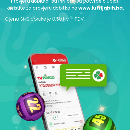
Provjera dobitka: Isti PIN broj sa potvrde o uplati
koristite za provjeru dobitka na
www.lutrijabih.ba
.
Cijena SMS poruke je 0,50 KM + PDV.