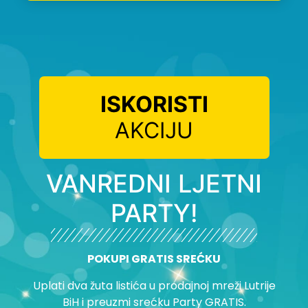
ISKORISTI
AKCIJU
VANREDNI LJETNI
PARTY!
POKUPI GRATIS SREĆKU
Uplati dva žuta listića u prodajnoj mreži Lutrije
BiH i preuzmi srećku Party GRATIS.