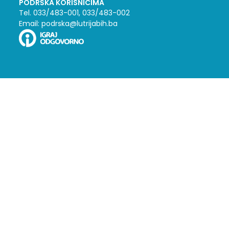
PODRŠKA KORISNICIMA
Tel. 033/483-001, 033/483-002
Email: podrska@lutrijabih.ba