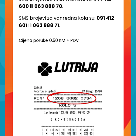
600
ili
063 888 70
.
SMS brojevi za vanredna kola su:
091 412
601
ili
063 888 71
.
Cijena poruke 0,50 KM + PDV.