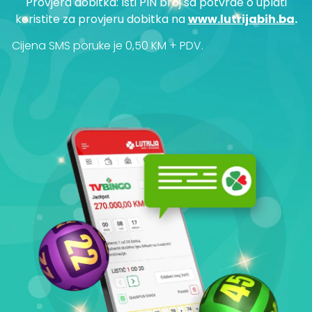
Provjera dobitka: Isti PIN broj sa potvrde o uplati
koristite za provjeru dobitka na
www.lutrijabih.ba
.
Cijena SMS poruke je 0,50 KM + PDV.