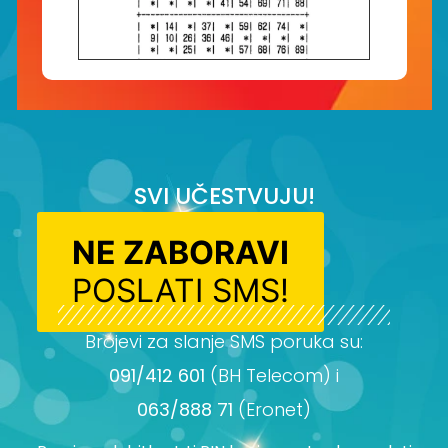
SVI UČESTVUJU!
NE ZABORAVI
POSLATI SMS!
Brojevi za slanje SMS poruka su:
091/412 601
(BH Telecom) i
063/888 71
(Eronet)