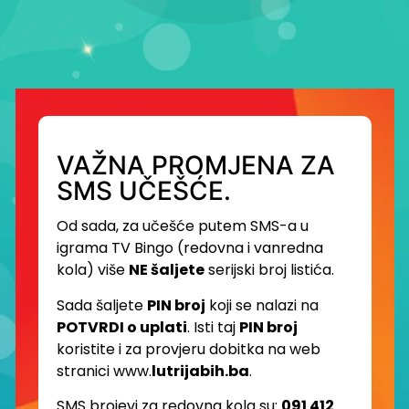
VAŽNA PROMJENA ZA
SMS UČEŠĆE.
Od sada, za učešće putem SMS-a u
igrama TV Bingo (redovna i vanredna
kola) više
NE šaljete
serijski broj listića.
Sada šaljete
PIN broj
koji se nalazi na
POTVRDI o uplati
. Isti taj
PIN broj
koristite i za provjeru dobitka na web
stranici www.
lutrijabih.ba
.
SMS brojevi za redovna kola su:
091 412