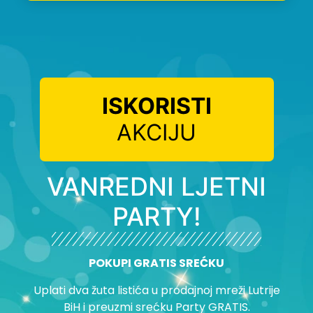
ISKORISTI
AKCIJU
VANREDNI LJETNI
PARTY!
POKUPI GRATIS SREĆKU
Uplati dva žuta listića u prodajnoj mreži Lutrije
BiH i preuzmi srećku Party GRATIS.