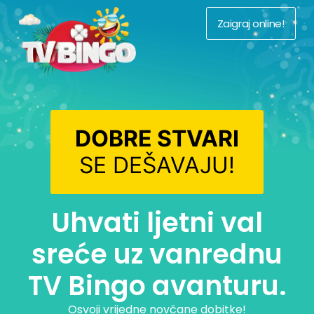
Zaigraj online!
DOBRE STVARI
SE DEŠAVAJU!
Uhvati ljetni val
sreće uz vanrednu
TV Bingo avanturu.
Osvoji vrijedne novčane dobitke!