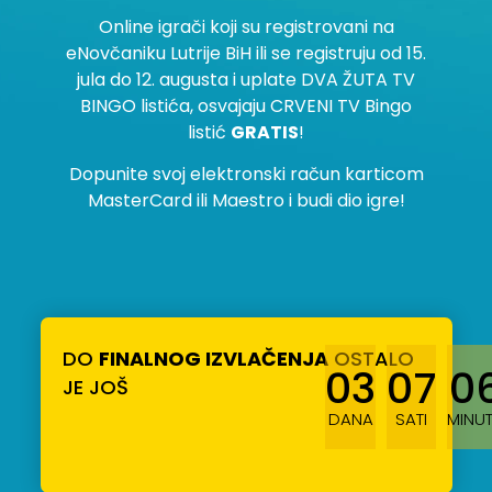
Online igrači koji su registrovani na
eNovčaniku Lutrije BiH ili se registruju od 15.
jula do 12. augusta i uplate DVA ŽUTA TV
BINGO listića, osvajaju CRVENI TV Bingo
listić
GRATIS
!
Dopunite svoj elektronski račun karticom
MasterCard ili Maestro i budi dio igre!
DO
FINALNOG IZVLAČENJA
OSTALO
03
07
0
JE JOŠ
DANA
SATI
MINU