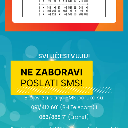
SVI UČESTVUJU!
NE ZABORAVI
POSLATI SMS!
Brojevi za slanje SMS poruka su:
091/412 601
(BH Telecom) i
063/888 71
(Eronet)