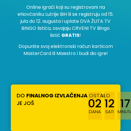
Online igrači koji su registrovani na
eNovčaniku Lutrije BiH ili se registruju od 15.
jula do 12. augusta i uplate DVA ŽUTA TV
BINGO listića, osvajaju CRVENI TV Bingo
listić
GRATIS
!
Dopunite svoj elektronski račun karticom
MasterCard ili Maestro i budi dio igre!
DO
FINALNOG IZVLAČENJA
OSTALO
02
12
17
JE JOŠ
DANA
SATI
MINUT