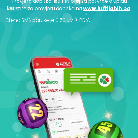
Provjera dobitka: Isti PIN broj sa potvrde o uplati
koristite za provjeru dobitka na
www.lutrijabih.ba
.
Cijena SMS poruke je 0,50 KM + PDV.