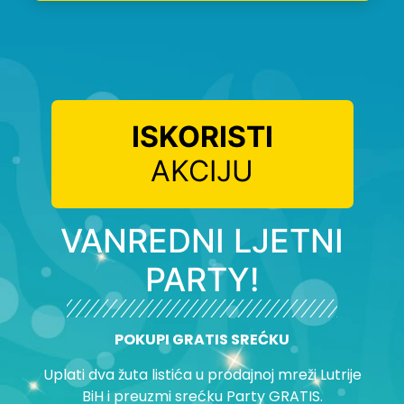
ISKORISTI
AKCIJU
VANREDNI LJETNI
PARTY!
POKUPI GRATIS SREĆKU
Uplati dva žuta listića u prodajnoj mreži Lutrije
BiH i preuzmi srećku Party GRATIS.