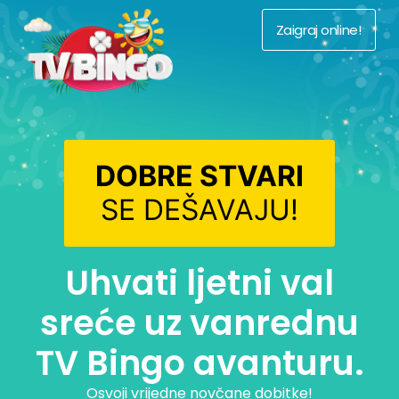
Zaigraj online!
DOBRE STVARI
SE DEŠAVAJU!
Uhvati ljetni val
sreće uz vanrednu
TV Bingo avanturu.
Osvoji vrijedne novčane dobitke!