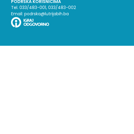
PODRŠKA KORISNICIMA
Tel. 033/483-001, 033/483-002
Email: podrska@lutrijabih.ba