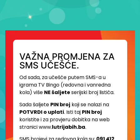
VAŽNA PROMJENA ZA
SMS UČEŠĆE.
Od sada, za učešće putem SMS-a u
igrama TV Bingo (redovna i vanredna
kola) više
NE šaljete
serijski broj listića.
Sada šaljete
PIN broj
koji se nalazi na
POTVRDI o uplati
. Isti taj
PIN broj
koristite i za provjeru dobitka na web
stranici www.
lutrijabih.ba
.
SMS brojevi za redovna kola su:
091 412