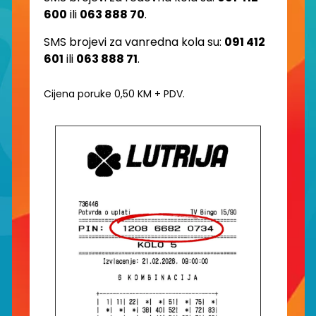
600
ili
063 888 70
.
SMS brojevi za vanredna kola su:
091 412
601
ili
063 888 71
.
Cijena poruke 0,50 KM + PDV.