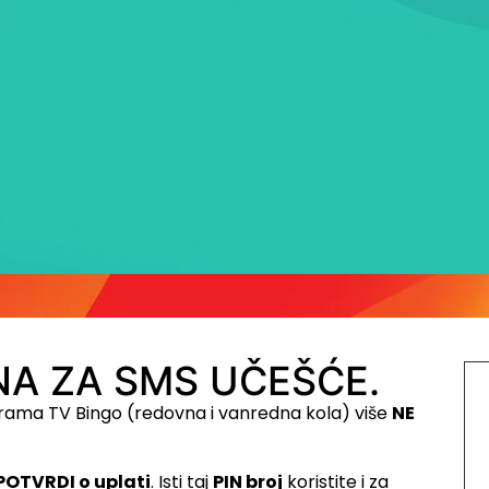
A ZA SMS UČEŠĆE.
rama TV Bingo (redovna i vanredna kola) više
NE
POTVRDI o uplati
. Isti taj
PIN broj
koristite i za