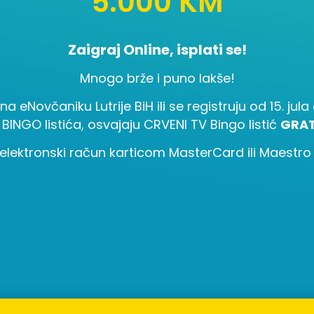
5.000 KM
Zaigraj Online, isplati se!
Mnogo brže i puno lakše!
 na eNovčaniku Lutrije BiH ili se registruju od 15. ju
 BINGO listića, osvajaju CRVENI TV Bingo listić
GRAT
elektronski račun karticom MasterCard ili Maestro i