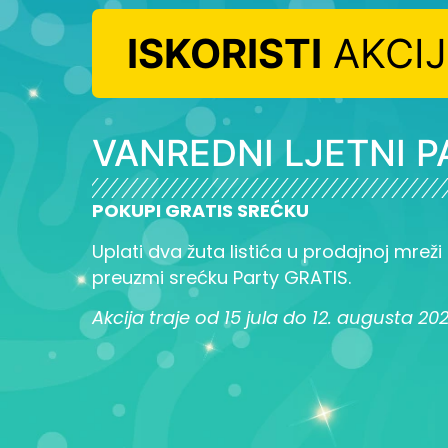
ISKORISTI
AKCI
VANREDNI LJETNI P
POKUPI GRATIS SREĆKU
Uplati dva žuta listića u prodajnoj mreži L
preuzmi srećku Party GRATIS.
Akcija traje od 15 jula do 12. augusta 20