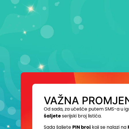
VAŽNA PROMJEN
Od sada, za učešće putem SMS-a u ig
šaljete
serijski broj listića.
Sada šaljete
PIN broj
koji se nalazi na