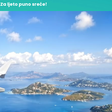
Za ljeto puno sreće!