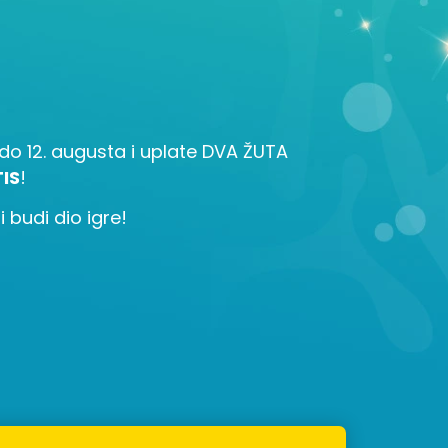
la do 12. augusta i uplate DVA ŽUTA
IS
!
 budi dio igre!