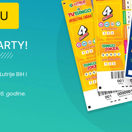
JU
ARTY!
utrije BiH i
26. godine.