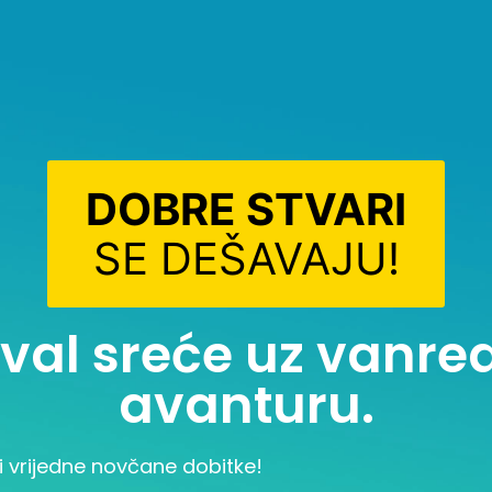
DOBRE STVARI
SE DEŠAVAJU!
i val sreće uz vanr
avanturu.
i vrijedne novčane dobitke!