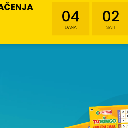
LAČENJA
04
02
DANA
SATI