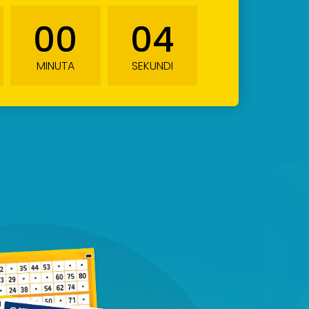
00
02
MINUTA
SEKUNDI