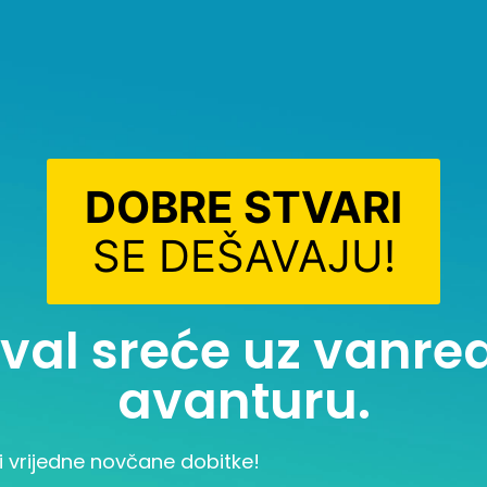
DOBRE STVARI
SE DEŠAVAJU!
i val sreće uz vanr
avanturu.
i vrijedne novčane dobitke!