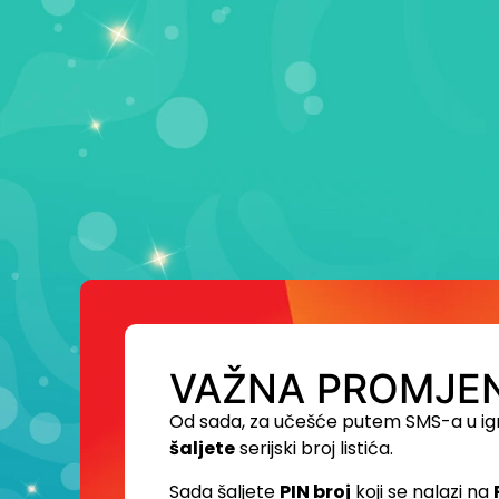
VAŽNA PROMJEN
Od sada, za učešće putem SMS-a u ig
šaljete
serijski broj listića.
Sada šaljete
PIN broj
koji se nalazi na