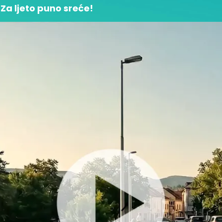
Za ljeto puno sreće!