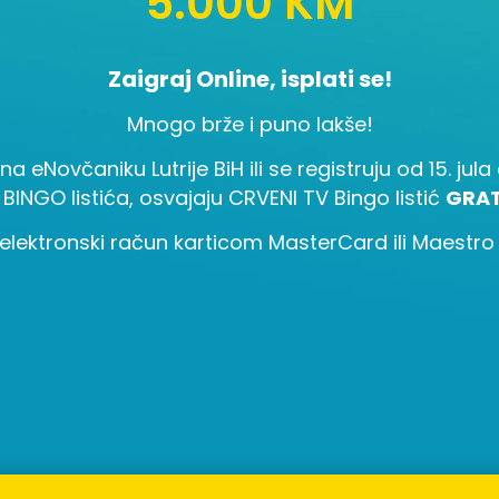
5.000 KM
Zaigraj Online, isplati se!
Mnogo brže i puno lakše!
 na eNovčaniku Lutrije BiH ili se registruju od 15. ju
 BINGO listića, osvajaju CRVENI TV Bingo listić
GRAT
elektronski račun karticom MasterCard ili Maestro i