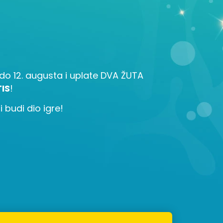
la do 12. augusta i uplate DVA ŽUTA
IS
!
 budi dio igre!