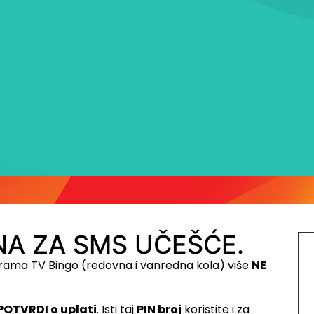
A ZA SMS UČEŠĆE.
rama TV Bingo (redovna i vanredna kola) više
NE
POTVRDI o uplati
. Isti taj
PIN broj
koristite i za