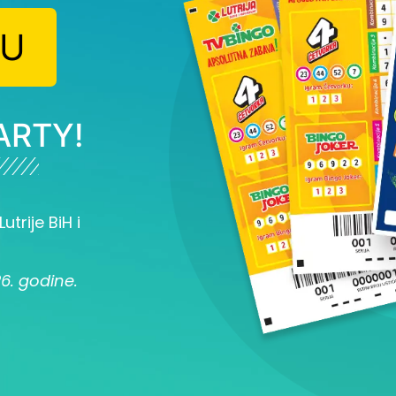
JU
ARTY!
utrije BiH i
26. godine.