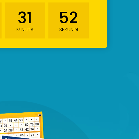
31
51
MINUTA
SEKUNDI