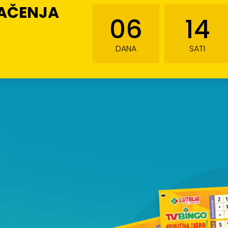
LAČENJA
06
14
DANA
SATI