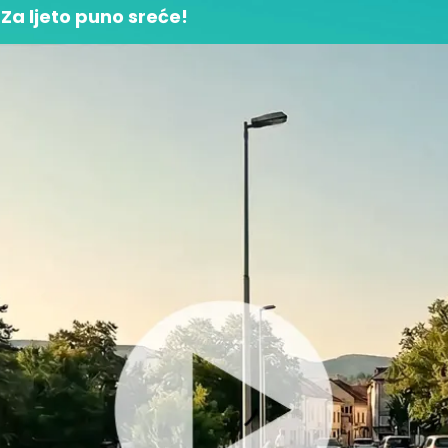
Za ljeto puno sreće!