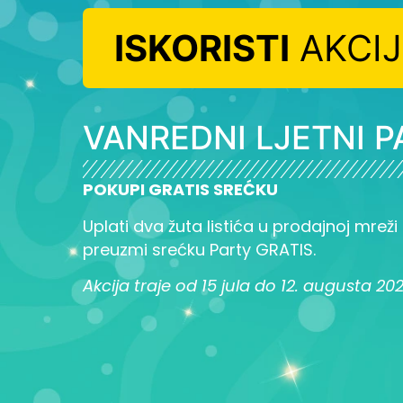
ISKORISTI
AKCI
VANREDNI LJETNI P
POKUPI GRATIS SREĆKU
Uplati dva žuta listića u prodajnoj mreži L
preuzmi srećku Party GRATIS.
Akcija traje od 15 jula do 12. augusta 20