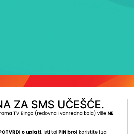
A ZA SMS UČEŠĆE.
rama TV Bingo (redovna i vanredna kola) više
NE
POTVRDI o uplati
. Isti taj
PIN broj
koristite i za