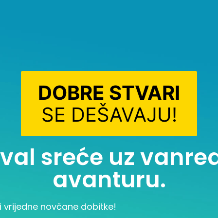
DOBRE STVARI
SE DEŠAVAJU!
i val sreće uz vanr
avanturu.
i vrijedne novčane dobitke!