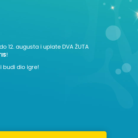
la do 12. augusta i uplate DVA ŽUTA
IS
!
 budi dio igre!