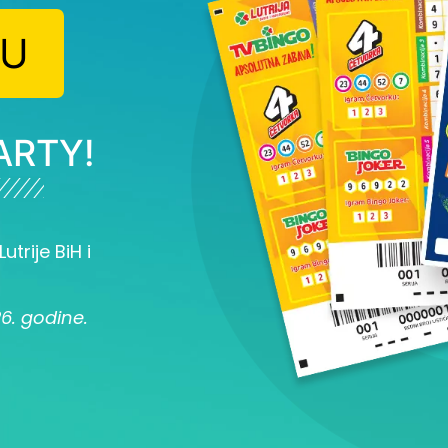
JU
ARTY!
utrije BiH i
26. godine.