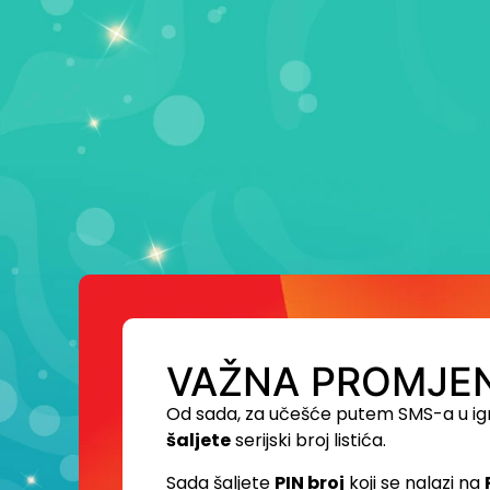
VAŽNA PROMJEN
Od sada, za učešće putem SMS-a u ig
šaljete
serijski broj listića.
Sada šaljete
PIN broj
koji se nalazi na