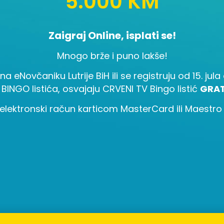
5.000 KM
Zaigraj Online, isplati se!
Mnogo brže i puno lakše!
 na eNovčaniku Lutrije BiH ili se registruju od 15. ju
 BINGO listića, osvajaju CRVENI TV Bingo listić
GRAT
elektronski račun karticom MasterCard ili Maestro i