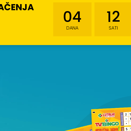
LAČENJA
04
12
DANA
SATI