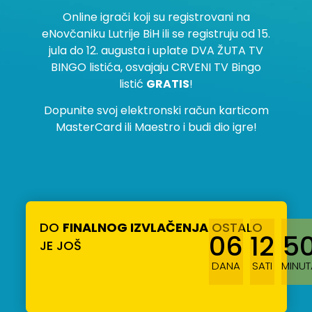
Online igrači koji su registrovani na
eNovčaniku Lutrije BiH ili se registruju od 15.
jula do 12. augusta i uplate DVA ŽUTA TV
BINGO listića, osvajaju CRVENI TV Bingo
listić
GRATIS
!
Dopunite svoj elektronski račun karticom
MasterCard ili Maestro i budi dio igre!
DO
FINALNOG IZVLAČENJA
OSTALO
06
12
5
JE JOŠ
DANA
SATI
MINUT