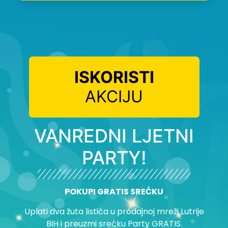
ISKORISTI
AKCIJU
VANREDNI LJETNI
PARTY!
POKUPI GRATIS SREĆKU
Uplati dva žuta listića u prodajnoj mreži Lutrije
BiH i preuzmi srećku Party GRATIS.