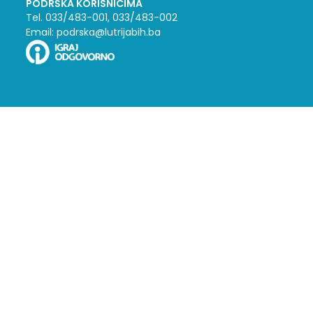
PODRŠKA KORISNICIMA
Tel. 033/483-001, 033/483-002
Email: podrska@lutrijabih.ba