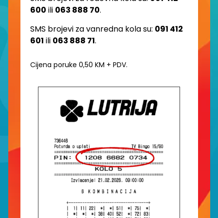
600
ili
063 888 70
.
SMS brojevi za vanredna kola su:
091 412
601
ili
063 888 71
.
Cijena poruke 0,50 KM + PDV.