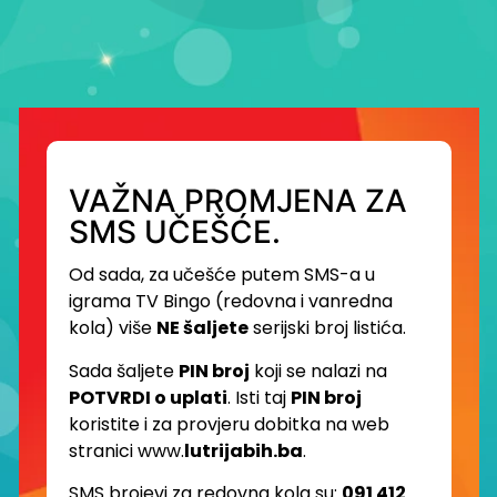
VAŽNA PROMJENA ZA
SMS UČEŠĆE.
Od sada, za učešće putem SMS-a u
igrama TV Bingo (redovna i vanredna
kola) više
NE šaljete
serijski broj listića.
Sada šaljete
PIN broj
koji se nalazi na
POTVRDI o uplati
. Isti taj
PIN broj
koristite i za provjeru dobitka na web
stranici www.
lutrijabih.ba
.
SMS brojevi za redovna kola su:
091 412