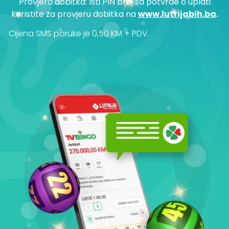
Provjera dobitka: Isti PIN broj sa potvrde o uplati
koristite za provjeru dobitka na
www.lutrijabih.ba
.
Cijena SMS poruke je 0,50 KM + PDV.