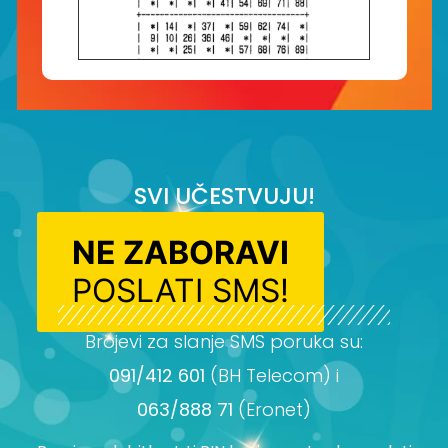
SVI UČESTVUJU!
NE ZABORAVI
POSLATI SMS!
Brojevi za slanje SMS poruka su:
091/412 601
(BH Telecom) i
063/888 71
(Eronet)