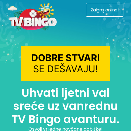
Zaigraj online!
DOBRE STVARI
SE DEŠAVAJU!
Uhvati ljetni val
sreće uz vanrednu
TV Bingo avanturu.
Osvoji vrijedne novčane dobitke!