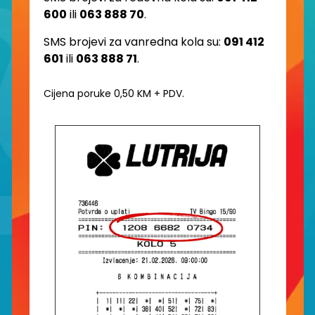
600
ili
063 888 70
.
SMS brojevi za vanredna kola su:
091 412
601
ili
063 888 71
.
Cijena poruke 0,50 KM + PDV.