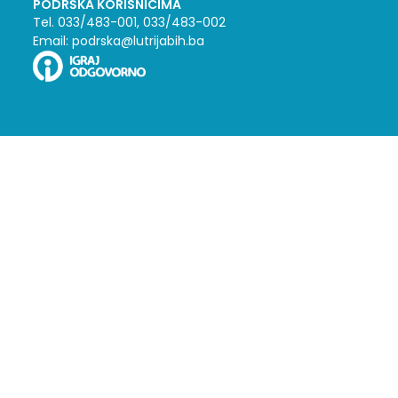
PODRŠKA KORISNICIMA
Tel. 033/483-001, 033/483-002
Email: podrska@lutrijabih.ba