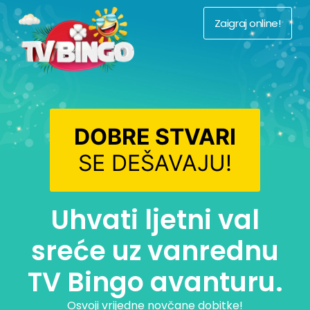
Zaigraj online!
DOBRE STVARI
SE DEŠAVAJU!
Uhvati ljetni val
sreće uz vanrednu
TV Bingo avanturu.
Osvoji vrijedne novčane dobitke!