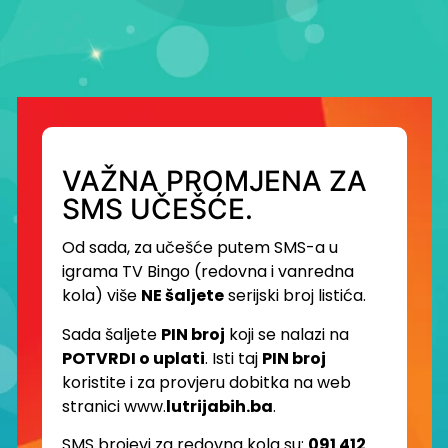
VAŽNA PROMJENA ZA
SMS UČEŠĆE.
Od sada, za učešće putem SMS-a u
igrama TV Bingo (redovna i vanredna
kola) više
NE šaljete
serijski broj listića.
Sada šaljete
PIN broj
koji se nalazi na
POTVRDI o uplati
. Isti taj
PIN broj
koristite i za provjeru dobitka na web
stranici www.
lutrijabih.ba
.
SMS brojevi za redovna kola su:
091 412