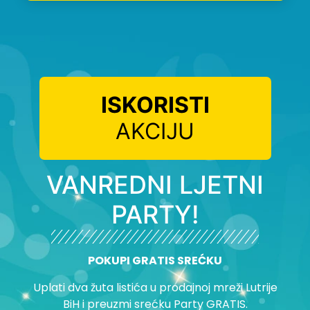
ISKORISTI
AKCIJU
VANREDNI LJETNI
PARTY!
POKUPI GRATIS SREĆKU
Uplati dva žuta listića u prodajnoj mreži Lutrije
BiH i preuzmi srećku Party GRATIS.