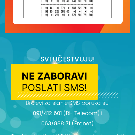
SVI UČESTVUJU!
NE ZABORAVI
POSLATI SMS!
Brojevi za slanje SMS poruka su:
091/412 601
(BH Telecom) i
063/888 71
(Eronet)