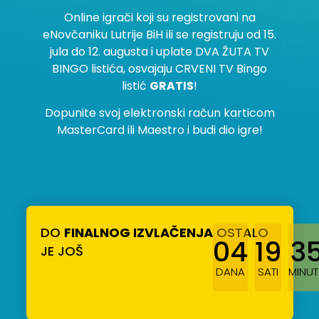
Online igrači koji su registrovani na
eNovčaniku Lutrije BiH ili se registruju od 15.
jula do 12. augusta i uplate DVA ŽUTA TV
BINGO listića, osvajaju CRVENI TV Bingo
listić
GRATIS
!
Dopunite svoj elektronski račun karticom
MasterCard ili Maestro i budi dio igre!
DO
FINALNOG IZVLAČENJA
OSTALO
04
19
3
JE JOŠ
DANA
SATI
MINUT