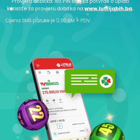
Provjera dobitka: Isti PIN broj sa potvrde o uplati
koristite za provjeru dobitka na
www.lutrijabih.ba
.
Cijena SMS poruke je 0,50 KM + PDV.