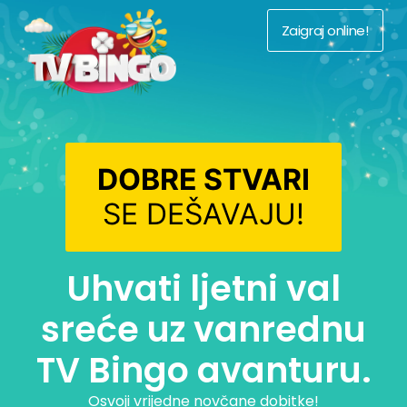
Zaigraj online!
DOBRE STVARI
SE DEŠAVAJU!
Uhvati ljetni val
sreće uz vanrednu
TV Bingo avanturu.
Osvoji vrijedne novčane dobitke!