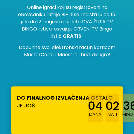
Online igrači koji su registrovani na
eNovčaniku Lutrije BiH ili se registruju od 15.
jula do 12. augusta i uplate DVA ŽUTA TV
BINGO listića, osvajaju CRVENI TV Bingo
listić
GRATIS
!
Dopunite svoj elektronski račun karticom
MasterCard ili Maestro i budi dio igre!
DO
FINALNOG IZVLAČENJA
OSTALO
04
02
3
JE JOŠ
DANA
SATI
MINU