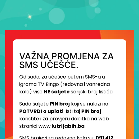
VAŽNA PROMJENA ZA
SMS UČEŠĆE.
Od sada, za učešće putem SMS-a u
igrama TV Bingo (redovna i vanredna
kola) više
NE šaljete
serijski broj listića.
Sada šaljete
PIN broj
koji se nalazi na
POTVRDI o uplati
. Isti taj
PIN broj
koristite i za provjeru dobitka na web
stranici www.
lutrijabih.ba
.
SMS brojevi za redovna kola su:
091 412