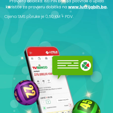
Provjera dobitka: Isti PIN broj sa potvrde o uplati
koristite za provjeru dobitka na
www.lutrijabih.ba
.
Cijena SMS poruke je 0,50 KM + PDV.