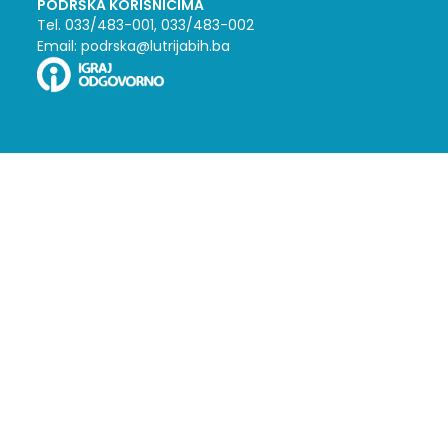
PODRŠKA KORISNICIMA
Tel. 033/483-001, 033/483-002
Email: podrska@lutrijabih.ba