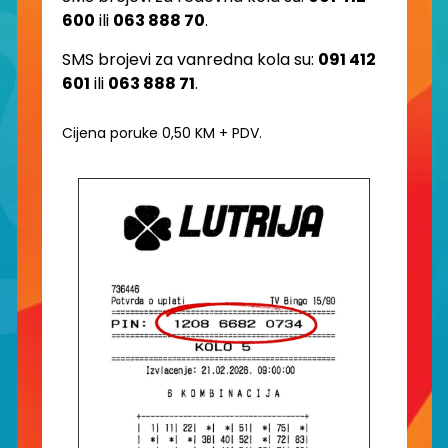
600
ili
063 888 70
.
SMS brojevi za vanredna kola su:
091 412
601
ili
063 888 71
.
Cijena poruke 0,50 KM + PDV.