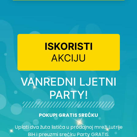
ISKORISTI
AKCIJU
VANREDNI LJETNI
PARTY!
POKUPI GRATIS SREĆKU
Uplati dva žuta listića u prodajnoj mreži Lutrije
BiH i preuzmi srećku Party GRATIS.