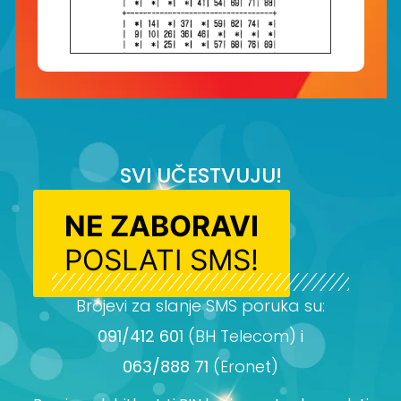
SVI UČESTVUJU!
NE ZABORAVI
POSLATI SMS!
Brojevi za slanje SMS poruka su:
091/412 601
(BH Telecom) i
063/888 71
(Eronet)