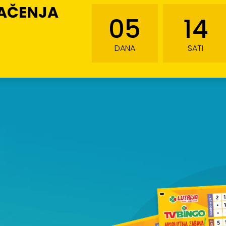
LAČENJA
05
14
DANA
SATI