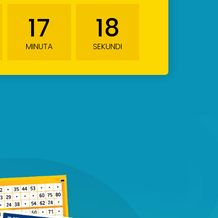
17
16
MINUTA
SEKUNDI