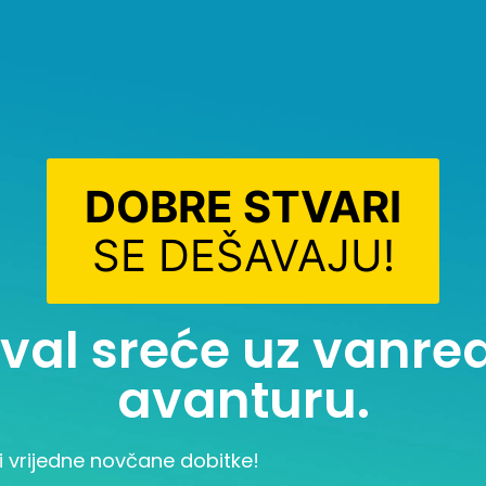
DOBRE STVARI
SE DEŠAVAJU!
i val sreće uz vanr
avanturu.
i vrijedne novčane dobitke!