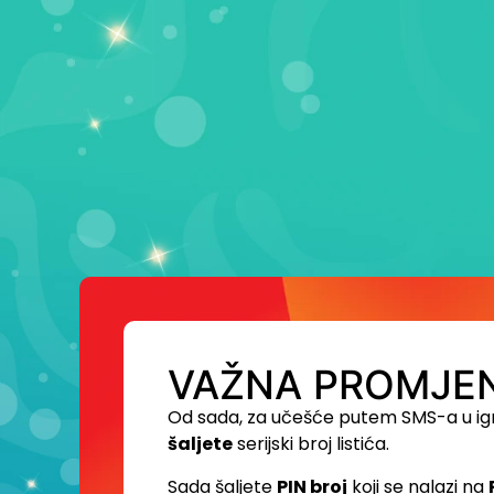
VAŽNA PROMJEN
Od sada, za učešće putem SMS-a u ig
šaljete
serijski broj listića.
Sada šaljete
PIN broj
koji se nalazi na