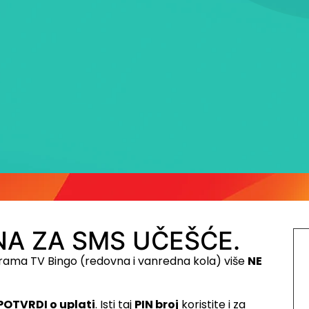
A ZA SMS UČEŠĆE.
rama TV Bingo (redovna i vanredna kola) više
NE
POTVRDI o uplati
. Isti taj
PIN broj
koristite i za