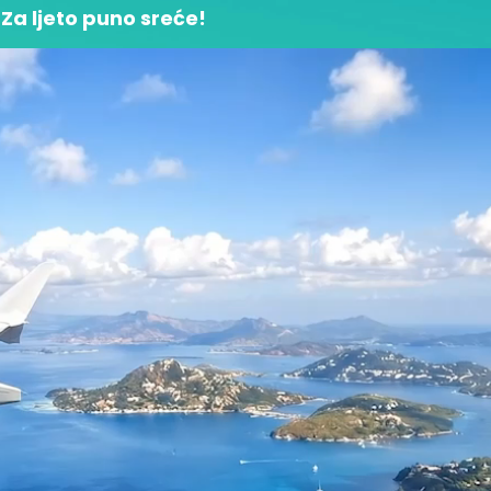
Za ljeto puno sreće!