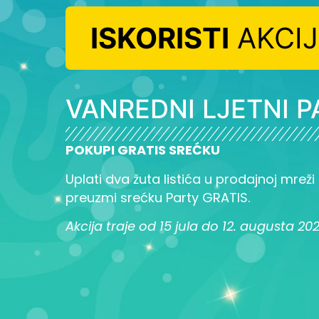
ISKORISTI
AKCI
VANREDNI LJETNI P
POKUPI GRATIS SREĆKU
Uplati dva žuta listića u prodajnoj mreži L
preuzmi srećku Party GRATIS.
Akcija traje od 15 jula do 12. augusta 20