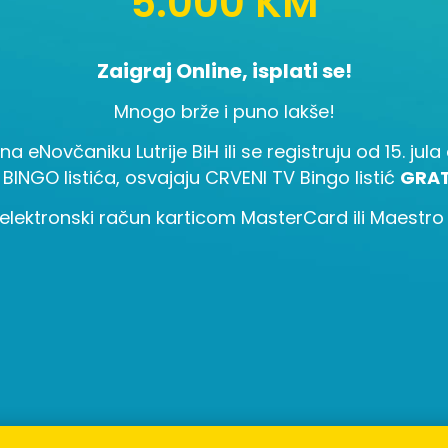
5.000 KM
Zaigraj Online, isplati se!
Mnogo brže i puno lakše!
 na eNovčaniku Lutrije BiH ili se registruju od 15. ju
 BINGO listića, osvajaju CRVENI TV Bingo listić
GRAT
elektronski račun karticom MasterCard ili Maestro i