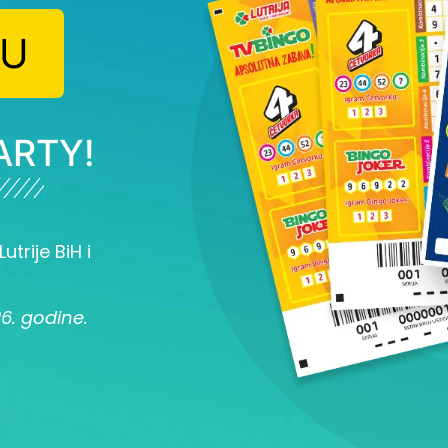
JU
ARTY!
utrije BiH i
26. godine.