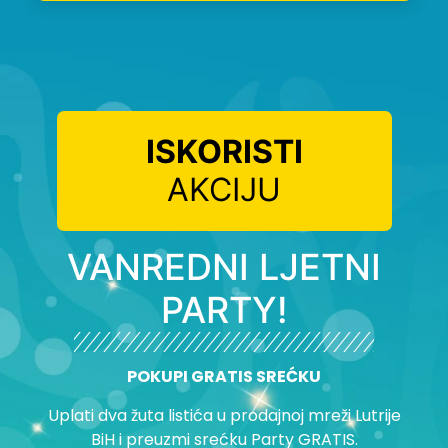
ISKORISTI
AKCIJU
VANREDNI LJETNI
PARTY!
POKUPI GRATIS SREĆKU
Uplati dva žuta listića u prodajnoj mreži Lutrije
BiH i preuzmi srećku Party GRATIS.