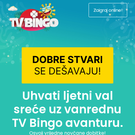
Zaigraj online!
DOBRE STVARI
SE DEŠAVAJU!
Uhvati ljetni val
sreće uz vanrednu
TV Bingo avanturu.
Osvoji vrijedne novčane dobitke!