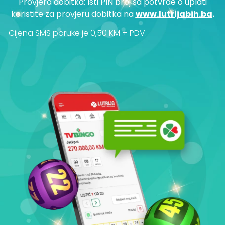
Provjera dobitka: Isti PIN broj sa potvrde o uplati
koristite za provjeru dobitka na
www.lutrijabih.ba
.
Cijena SMS poruke je 0,50 KM + PDV.