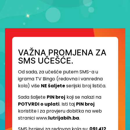
VAŽNA PROMJENA ZA
SMS UČEŠĆE.
Od sada, za učešće putem SMS-a u
igrama TV Bingo (redovna i vanredna
kola) više
NE šaljete
serijski broj listića.
Sada šaljete
PIN broj
koji se nalazi na
POTVRDI o uplati
. Isti taj
PIN broj
koristite i za provjeru dobitka na web
stranici www.
lutrijabih.ba
.
SMS brojevi za redovna kola su:
091 412