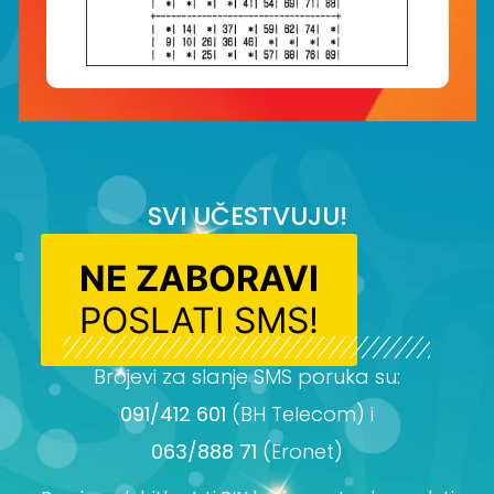
SVI UČESTVUJU!
NE ZABORAVI
POSLATI SMS!
Brojevi za slanje SMS poruka su:
091/412 601
(BH Telecom) i
063/888 71
(Eronet)