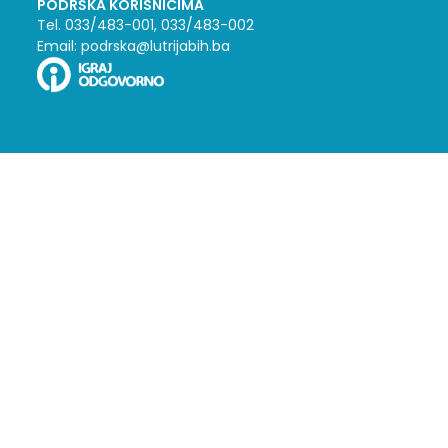
PODRŠKA KORISNICIMA
Tel. 033/483-001, 033/483-002
Email: podrska@lutrijabih.ba