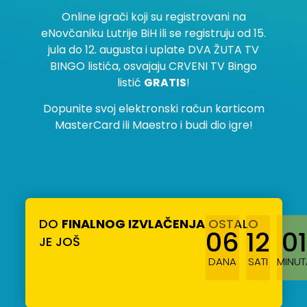
Online igrači koji su registrovani na
eNovčaniku Lutrije BiH ili se registruju od 15.
jula do 12. augusta i uplate DVA ŽUTA TV
BINGO listića, osvajaju CRVENI TV Bingo
listić
GRATIS
!
Dopunite svoj elektronski račun karticom
MasterCard ili Maestro i budi dio igre!
DO
FINALNOG IZVLAČENJA
OSTALO
06
12
01
JE JOŠ
DANA
SATI
MINUT