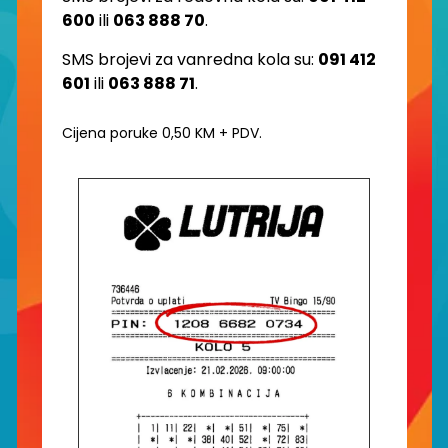
600
ili
063 888 70
.
SMS brojevi za vanredna kola su:
091 412
601
ili
063 888 71
.
Cijena poruke 0,50 KM + PDV.