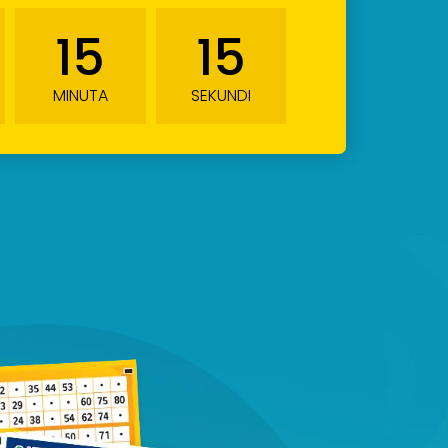
15
14
MINUTA
SEKUNDI