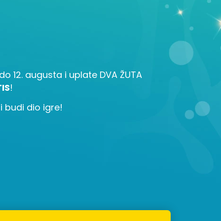
la do 12. augusta i uplate DVA ŽUTA
IS
!
 budi dio igre!