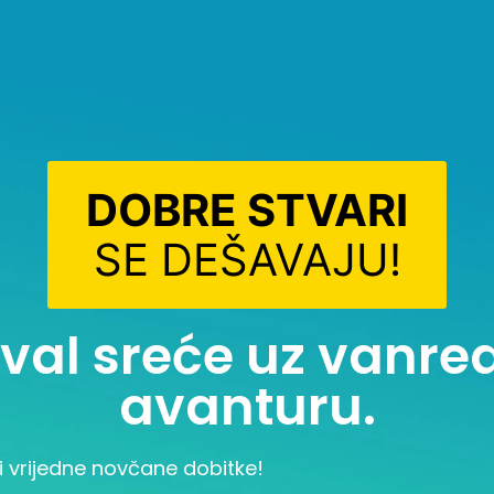
DOBRE STVARI
SE DEŠAVAJU!
i val sreće uz vanr
avanturu.
i vrijedne novčane dobitke!