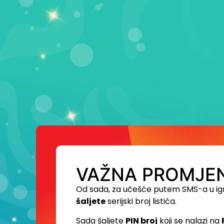
VAŽNA PROMJEN
Od sada, za učešće putem SMS-a u ig
šaljete
serijski broj listića.
Sada šaljete
PIN broj
koji se nalazi na