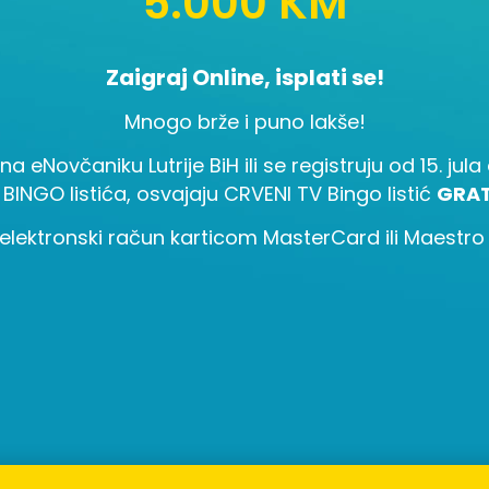
5.000 KM
Zaigraj Online, isplati se!
Mnogo brže i puno lakše!
 na eNovčaniku Lutrije BiH ili se registruju od 15. ju
 BINGO listića, osvajaju CRVENI TV Bingo listić
GRAT
elektronski račun karticom MasterCard ili Maestro i