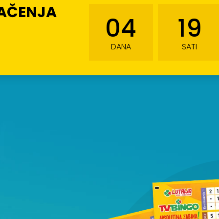
LAČENJA
04
19
DANA
SATI