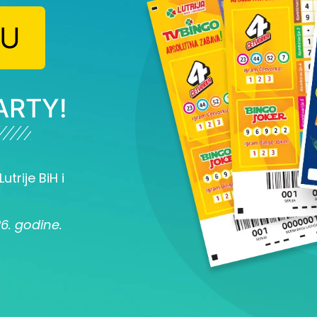
JU
ARTY!
utrije BiH i
26. godine.