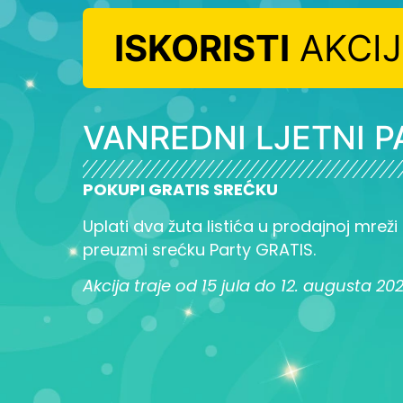
ISKORISTI
AKCI
VANREDNI LJETNI P
POKUPI GRATIS SREĆKU
Uplati dva žuta listića u prodajnoj mreži L
preuzmi srećku Party GRATIS.
Akcija traje od 15 jula do 12. augusta 20