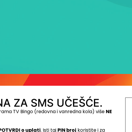
A ZA SMS UČEŠĆE.
rama TV Bingo (redovna i vanredna kola) više
NE
POTVRDI o uplati
. Isti taj
PIN broj
koristite i za