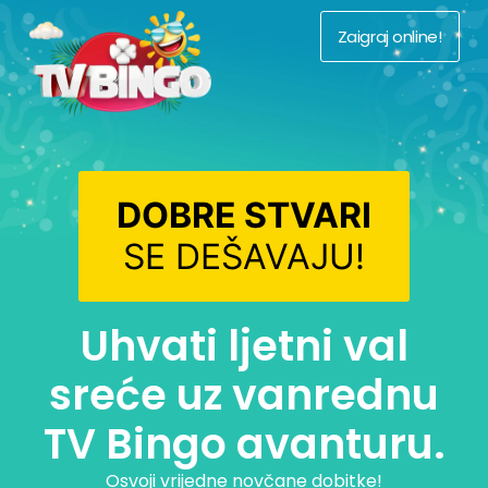
Zaigraj online!
DOBRE STVARI
SE DEŠAVAJU!
Uhvati ljetni val
sreće uz vanrednu
TV Bingo avanturu.
Osvoji vrijedne novčane dobitke!