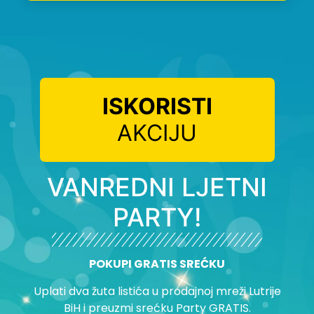
ISKORISTI
AKCIJU
VANREDNI LJETNI
PARTY!
POKUPI GRATIS SREĆKU
Uplati dva žuta listića u prodajnoj mreži Lutrije
BiH i preuzmi srećku Party GRATIS.