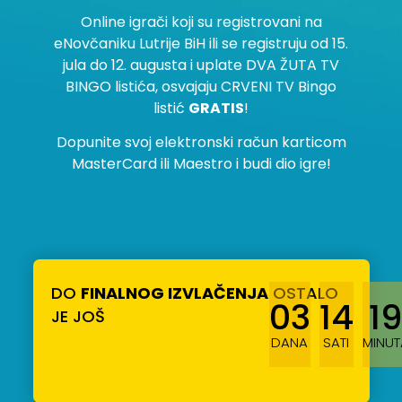
Online igrači koji su registrovani na
eNovčaniku Lutrije BiH ili se registruju od 15.
jula do 12. augusta i uplate DVA ŽUTA TV
BINGO listića, osvajaju CRVENI TV Bingo
listić
GRATIS
!
Dopunite svoj elektronski račun karticom
MasterCard ili Maestro i budi dio igre!
DO
FINALNOG IZVLAČENJA
OSTALO
03
14
19
JE JOŠ
DANA
SATI
MINUT