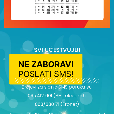
SVI UČESTVUJU!
NE ZABORAVI
POSLATI SMS!
Brojevi za slanje SMS poruka su:
091/412 601
(BH Telecom) i
063/888 71
(Eronet)