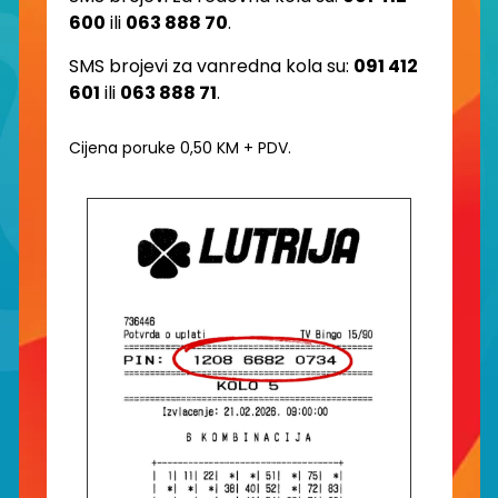
600
ili
063 888 70
.
SMS brojevi za vanredna kola su:
091 412
601
ili
063 888 71
.
Cijena poruke 0,50 KM + PDV.