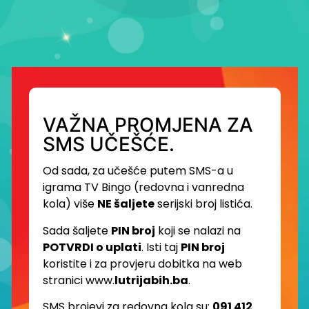
VAŽNA PROMJENA ZA
SMS UČEŠĆE.
Od sada, za učešće putem SMS-a u
igrama TV Bingo (redovna i vanredna
kola) više
NE šaljete
serijski broj listića.
Sada šaljete
PIN broj
koji se nalazi na
POTVRDI o uplati
. Isti taj
PIN broj
koristite i za provjeru dobitka na web
stranici www.
lutrijabih.ba
.
SMS brojevi za redovna kola su:
091 412