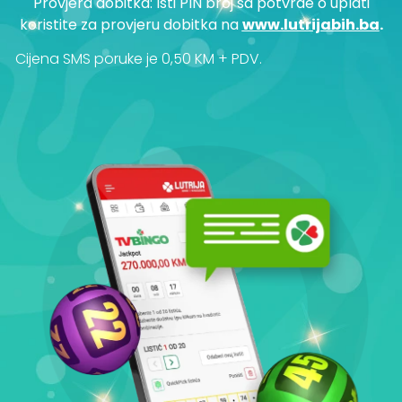
Provjera dobitka: Isti PIN broj sa potvrde o uplati
koristite za provjeru dobitka na
www.lutrijabih.ba
.
Cijena SMS poruke je 0,50 KM + PDV.