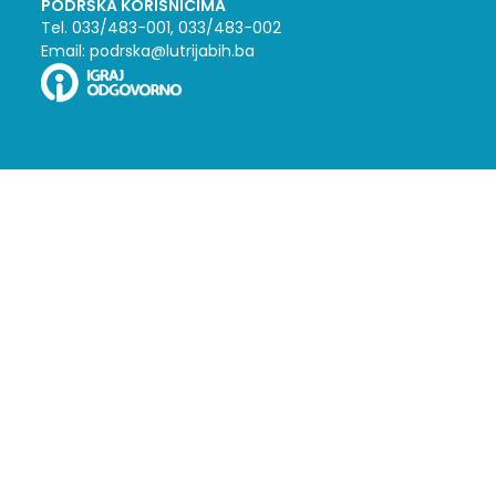
PODRŠKA KORISNICIMA
Tel. 033/483-001, 033/483-002
Email: podrska@lutrijabih.ba