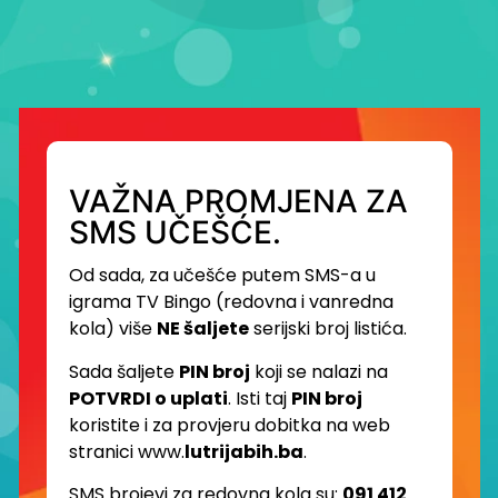
VAŽNA PROMJENA ZA
SMS UČEŠĆE.
Od sada, za učešće putem SMS-a u
igrama TV Bingo (redovna i vanredna
kola) više
NE šaljete
serijski broj listića.
Sada šaljete
PIN broj
koji se nalazi na
POTVRDI o uplati
. Isti taj
PIN broj
koristite i za provjeru dobitka na web
stranici www.
lutrijabih.ba
.
SMS brojevi za redovna kola su:
091 412