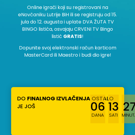
Online igrači koji su registrovani na
eNovčaniku Lutrije BiH ili se registruju od 15.
jula do 12. augusta i uplate DVA ŽUTA TV
BINGO listića, osvajaju CRVENI TV Bingo
listić
GRATIS
!
Dopunite svoj elektronski račun karticom
MasterCard ili Maestro i budi dio igre!
DO
FINALNOG IZVLAČENJA
OSTALO
06
13
2
JE JOŠ
DANA
SATI
MINUT