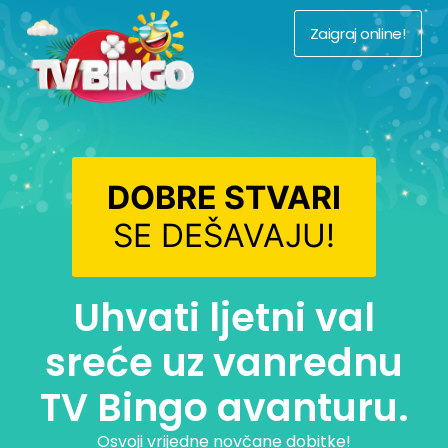
Zaigraj online!
DOBRE STVARI
SE DEŠAVAJU!
Uhvati ljetni val
sreće uz vanrednu
TV Bingo avanturu.
Osvoji vrijedne novčane dobitke!