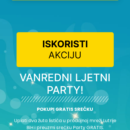
ISKORISTI
AKCIJU
VANREDNI LJETNI
PARTY!
POKUPI GRATIS SREĆKU
Uplati dva žuta listića u prodajnoj mreži Lutrije
BiH i preuzmi srećku Party GRATIS.