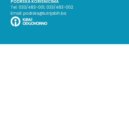
PODRŠKA KORISNICIMA
Tel. 033/483-001, 033/483-002
Email: podrska@lutrijabih.ba