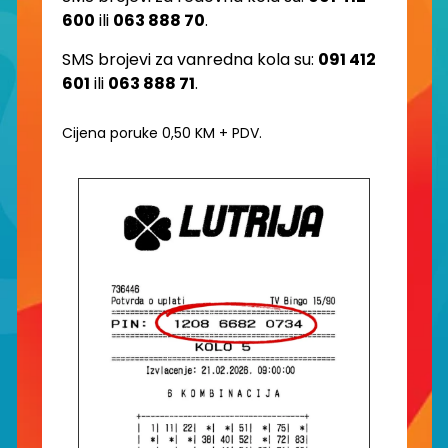
600
ili
063 888 70
.
SMS brojevi za vanredna kola su:
091 412
601
ili
063 888 71
.
Cijena poruke 0,50 KM + PDV.