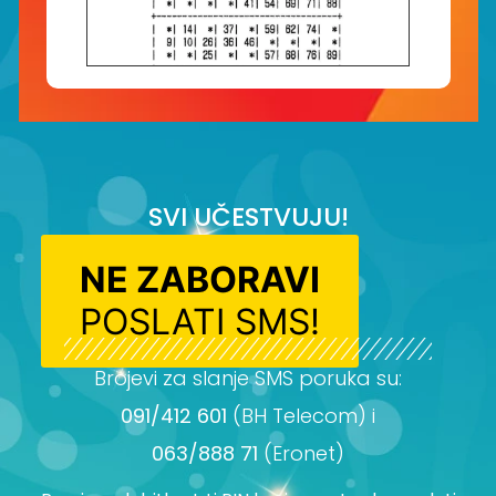
SVI UČESTVUJU!
NE ZABORAVI
POSLATI SMS!
Brojevi za slanje SMS poruka su:
091/412 601
(BH Telecom) i
063/888 71
(Eronet)