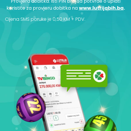
Provjera dobitka: Isti PIN broj sa potvrde o uplati
koristite za provjeru dobitka na
www.lutrijabih.ba
.
Cijena SMS poruke je 0,50 KM + PDV.