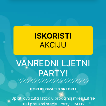
ISKORISTI
AKCIJU
VANREDNI LJETNI
PARTY!
POKUPI GRATIS SREĆKU
Uplati dva žuta listića u prodajnoj mreži Lutrije
BiH i preuzmi srećku Party GRATIS.