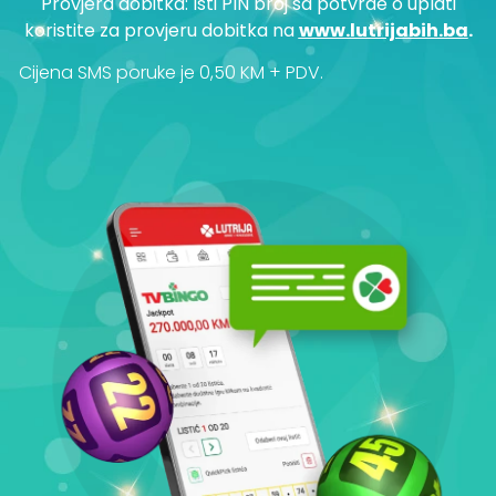
Provjera dobitka: Isti PIN broj sa potvrde o uplati
koristite za provjeru dobitka na
www.lutrijabih.ba
.
Cijena SMS poruke je 0,50 KM + PDV.