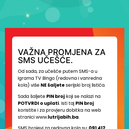
VAŽNA PROMJENA ZA
SMS UČEŠĆE.
Od sada, za učešće putem SMS-a u
igrama TV Bingo (redovna i vanredna
kola) više
NE šaljete
serijski broj listića.
Sada šaljete
PIN broj
koji se nalazi na
POTVRDI o uplati
. Isti taj
PIN broj
koristite i za provjeru dobitka na web
stranici www.
lutrijabih.ba
.
SMS brojevi za redovna kola su:
091 412