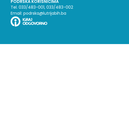
PODRŠKA KORISNICIMA
Tel. 033/483-001, 033/483-002
Email: podrska@lutrijabih.ba