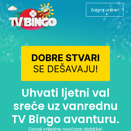
Zaigraj online!
DOBRE STVARI
SE DEŠAVAJU!
Uhvati ljetni val
sreće uz vanrednu
TV Bingo avanturu.
Osvoji vrijedne novčane dobitke!