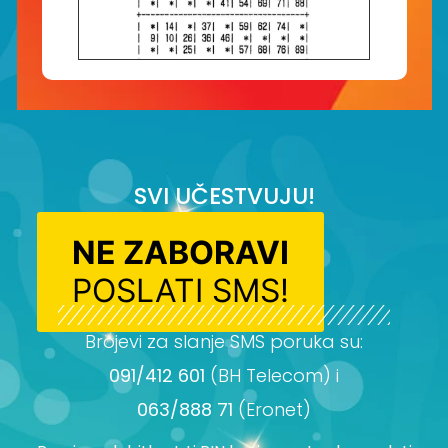
SVI UČESTVUJU!
NE ZABORAVI
POSLATI SMS!
Brojevi za slanje SMS poruka su:
091/412 601
(BH Telecom) i
063/888 71
(Eronet)