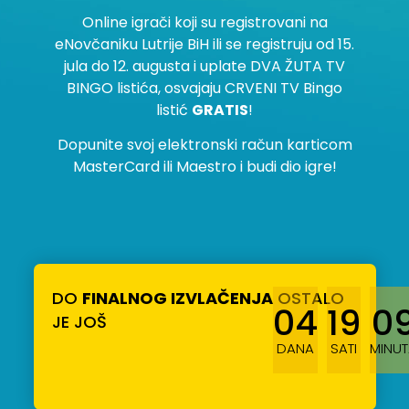
Online igrači koji su registrovani na
eNovčaniku Lutrije BiH ili se registruju od 15.
jula do 12. augusta i uplate DVA ŽUTA TV
BINGO listića, osvajaju CRVENI TV Bingo
listić
GRATIS
!
Dopunite svoj elektronski račun karticom
MasterCard ili Maestro i budi dio igre!
DO
FINALNOG IZVLAČENJA
OSTALO
04
19
0
JE JOŠ
DANA
SATI
MINUT