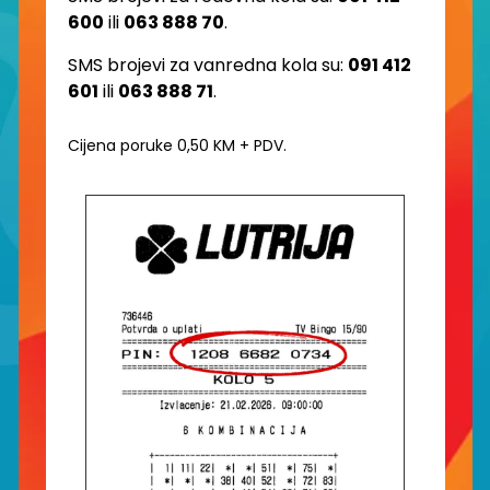
600
ili
063 888 70
.
SMS brojevi za vanredna kola su:
091 412
601
ili
063 888 71
.
Cijena poruke 0,50 KM + PDV.