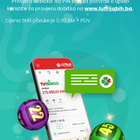
Provjera dobitka: Isti PIN broj sa potvrde o uplati
koristite za provjeru dobitka na
www.lutrijabih.ba
.
Cijena SMS poruke je 0,50 KM + PDV.