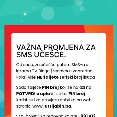
VAŽNA PROMJENA ZA
SMS UČEŠĆE.
Od sada, za učešće putem SMS-a u
igrama TV Bingo (redovna i vanredna
kola) više
NE šaljete
serijski broj listića.
Sada šaljete
PIN broj
koji se nalazi na
POTVRDI o uplati
. Isti taj
PIN broj
koristite i za provjeru dobitka na web
stranici www.
lutrijabih.ba
.
SMS brojevi za redovna kola su:
091 412