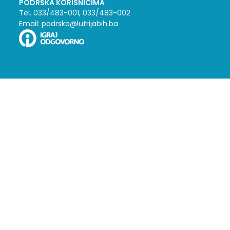
PODRŠKA KORISNICIMA
Tel. 033/483-001, 033/483-002
Email: podrska@lutrijabih.ba