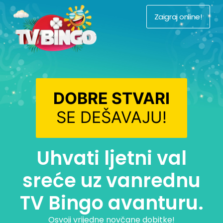
Zaigraj online!
DOBRE STVARI
SE DEŠAVAJU!
Uhvati ljetni val
sreće uz vanrednu
TV Bingo avanturu.
Osvoji vrijedne novčane dobitke!