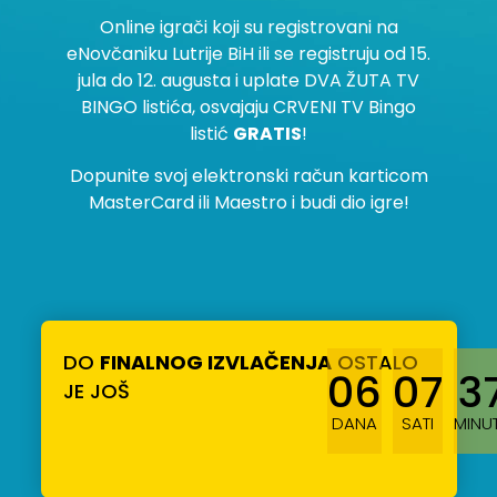
Online igrači koji su registrovani na
eNovčaniku Lutrije BiH ili se registruju od 15.
jula do 12. augusta i uplate DVA ŽUTA TV
BINGO listića, osvajaju CRVENI TV Bingo
listić
GRATIS
!
Dopunite svoj elektronski račun karticom
MasterCard ili Maestro i budi dio igre!
DO
FINALNOG IZVLAČENJA
OSTALO
06
07
3
JE JOŠ
DANA
SATI
MINU