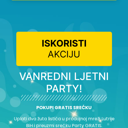
ISKORISTI
AKCIJU
VANREDNI LJETNI
PARTY!
POKUPI GRATIS SREĆKU
Uplati dva žuta listića u prodajnoj mreži Lutrije
BiH i preuzmi srećku Party GRATIS.