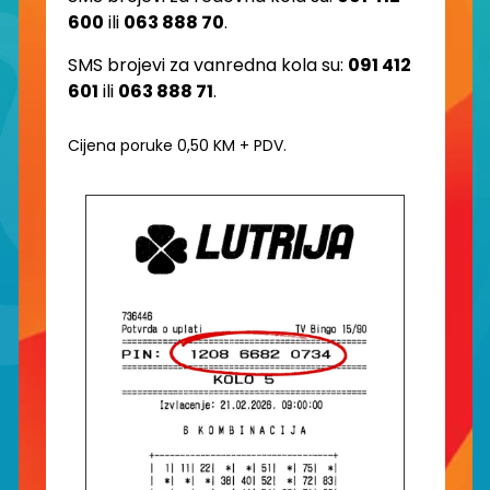
600
ili
063 888 70
.
SMS brojevi za vanredna kola su:
091 412
601
ili
063 888 71
.
Cijena poruke 0,50 KM + PDV.