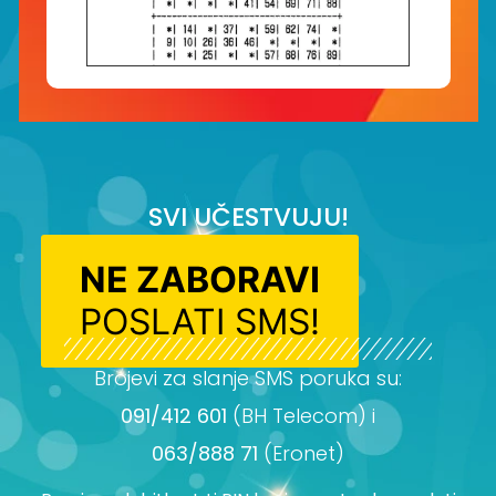
SVI UČESTVUJU!
NE ZABORAVI
POSLATI SMS!
Brojevi za slanje SMS poruka su:
091/412 601
(BH Telecom) i
063/888 71
(Eronet)