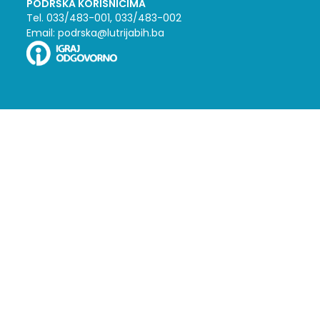
PODRŠKA KORISNICIMA
Tel. 033/483-001, 033/483-002
Email: podrska@lutrijabih.ba