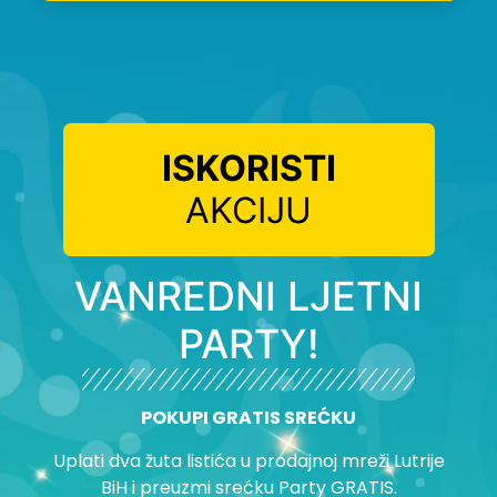
ISKORISTI
AKCIJU
VANREDNI LJETNI
PARTY!
POKUPI GRATIS SREĆKU
Uplati dva žuta listića u prodajnoj mreži Lutrije
BiH i preuzmi srećku Party GRATIS.