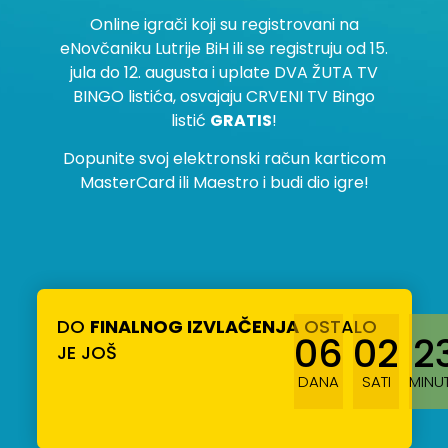
Online igrači koji su registrovani na
eNovčaniku Lutrije BiH ili se registruju od 15.
jula do 12. augusta i uplate DVA ŽUTA TV
BINGO listića, osvajaju CRVENI TV Bingo
listić
GRATIS
!
Dopunite svoj elektronski račun karticom
MasterCard ili Maestro i budi dio igre!
DO
FINALNOG IZVLAČENJA
OSTALO
06
02
2
JE JOŠ
DANA
SATI
MINU