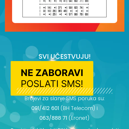
SVI UČESTVUJU!
NE ZABORAVI
POSLATI SMS!
Brojevi za slanje SMS poruka su:
091/412 601
(BH Telecom) i
063/888 71
(Eronet)