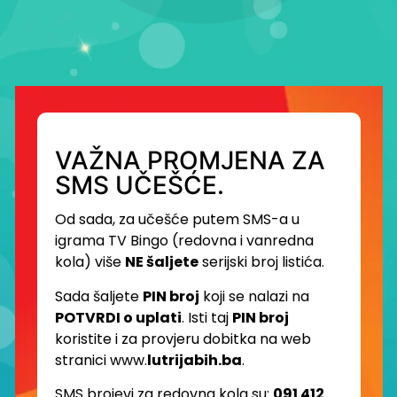
VAŽNA PROMJENA ZA
SMS UČEŠĆE.
Od sada, za učešće putem SMS-a u
igrama TV Bingo (redovna i vanredna
kola) više
NE šaljete
serijski broj listića.
Sada šaljete
PIN broj
koji se nalazi na
POTVRDI o uplati
. Isti taj
PIN broj
koristite i za provjeru dobitka na web
stranici www.
lutrijabih.ba
.
SMS brojevi za redovna kola su:
091 412