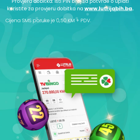
Provjera dobitka: Isti PIN broj sa potvrde o uplati
koristite za provjeru dobitka na
www.lutrijabih.ba
.
Cijena SMS poruke je 0,50 KM + PDV.