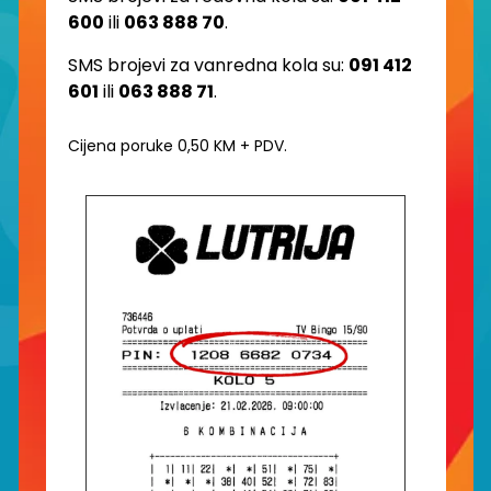
600
ili
063 888 70
.
SMS brojevi za vanredna kola su:
091 412
601
ili
063 888 71
.
Cijena poruke 0,50 KM + PDV.