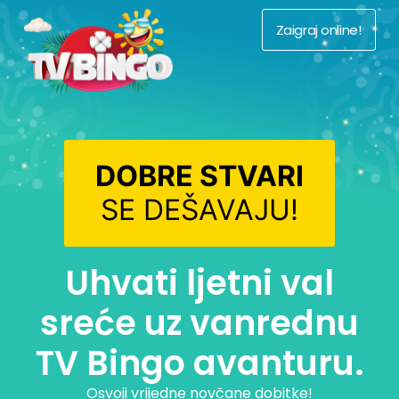
Zaigraj online!
DOBRE STVARI
SE DEŠAVAJU!
Uhvati ljetni val
sreće uz vanrednu
TV Bingo avanturu.
Osvoji vrijedne novčane dobitke!