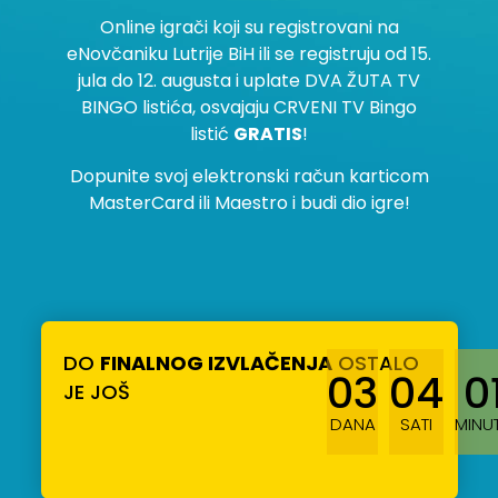
Online igrači koji su registrovani na
eNovčaniku Lutrije BiH ili se registruju od 15.
jula do 12. augusta i uplate DVA ŽUTA TV
BINGO listića, osvajaju CRVENI TV Bingo
listić
GRATIS
!
Dopunite svoj elektronski račun karticom
MasterCard ili Maestro i budi dio igre!
DO
FINALNOG IZVLAČENJA
OSTALO
03
04
0
JE JOŠ
DANA
SATI
MINU