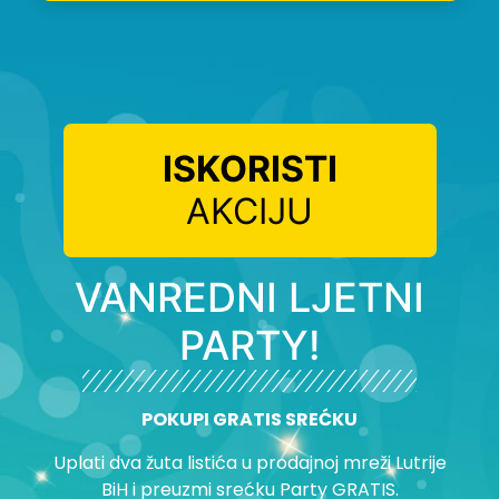
ISKORISTI
AKCIJU
VANREDNI LJETNI
PARTY!
POKUPI GRATIS SREĆKU
Uplati dva žuta listića u prodajnoj mreži Lutrije
BiH i preuzmi srećku Party GRATIS.