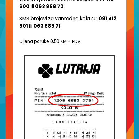
600
ili
063 888 70
.
SMS brojevi za vanredna kola su:
091 412
601
ili
063 888 71
.
Cijena poruke 0,50 KM + PDV.