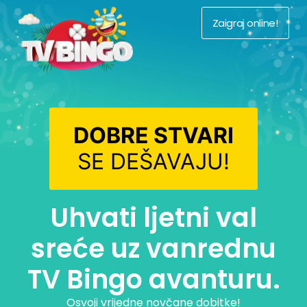
Zaigraj online!
DOBRE STVARI
SE DEŠAVAJU!
Uhvati ljetni val
sreće uz vanrednu
TV Bingo avanturu.
Osvoji vrijedne novčane dobitke!