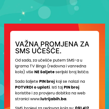
VAŽNA PROMJENA ZA
SMS UČEŠĆE.
Od sada, za učešće putem SMS-a u
igrama TV Bingo (redovna i vanredna
kola) više
NE šaljete
serijski broj listića.
Sada šaljete
PIN broj
koji se nalazi na
POTVRDI o uplati
. Isti taj
PIN broj
koristite i za provjeru dobitka na web
stranici www.
lutrijabih.ba
.
SMS brojevi za redovna kola su:
091 412