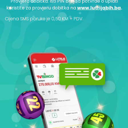
Provjera dobitka: Isti PIN broj sa potvrde o uplati
koristite za provjeru dobitka na
www.lutrijabih.ba
.
Cijena SMS poruke je 0,50 KM + PDV.