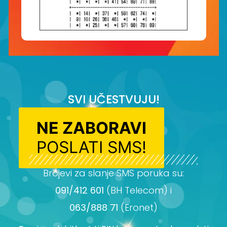
SVI UČESTVUJU!
NE ZABORAVI
POSLATI SMS!
Brojevi za slanje SMS poruka su:
091/412 601
(BH Telecom) i
063/888 71
(Eronet)