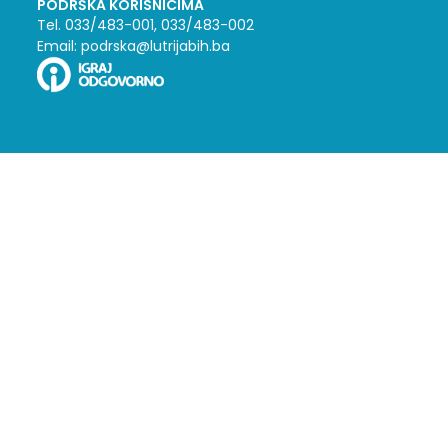
PODRŠKA KORISNICIMA
Tel. 033/483-001, 033/483-002
Email: podrska@lutrijabih.ba